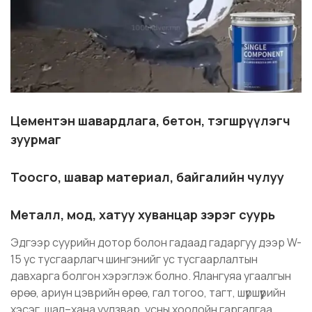
Цементэн шавардлага, бетон, тэгшрүүлэгч
зуурмаг
Тоосго, шавар материал, байгалийн чулуу
Металл, мод, хатуу хуванцар зэрэг суурь
Эдгээр суурийн дотор болон гадаад гадаргуу дээр W-
15 ус тусгаарлагч шингэнийг ус тусгаарлалтын
давхарга болгон хэрэглэж болно. Ялангуяа угаалгын
өрөө, ариун цэврийн өрөө, гал тогоо, тагт, шүршүүрийн
хэсэг, шал–хана уулзвар, усны хоолойн гаргалгаа,