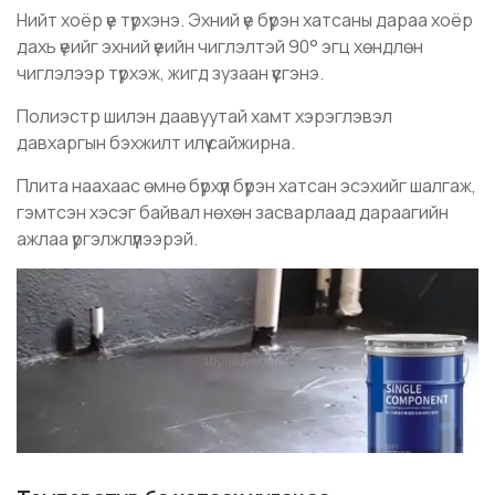
Нийт хоёр үе түрхэнэ. Эхний үе бүрэн хатсаны дараа хоёр
дахь үеийг эхний үеийн чиглэлтэй 90° эгц хөндлөн
чиглэлээр түрхэж, жигд зузаан үүсгэнэ.
Полиэстр шилэн даавуутай хамт хэрэглэвэл
давхаргын бэхжилт илүү сайжирна.
Плита наахаас өмнө бүрхүүл бүрэн хатсан эсэхийг шалгаж,
гэмтсэн хэсэг байвал нөхөн засварлаад дараагийн
ажлаа үргэлжлүүлээрэй.