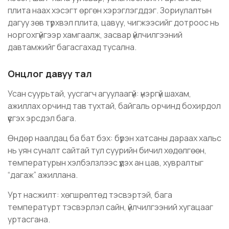
плита наах хэсэгт өргөн хэрэглэгддэг. Зориулалтын
дагуу зөв түрхвэл плита, цавуу, чигжээсийг дотроос нь
норгохгүйгээр хамгаалж, засвар үйлчилгээний
давтамжийг багасгахад тусална.
Онцлог давуу тал
Усан суурьтай, уусгагч агуулаагүй: үнэргүй шахам,
ажиллах орчинд тав тухтай, байгаль орчинд бохирдол
үүсгэх эрсдэл бага.
Өндөр наалдац ба бат бэх: бүрэн хатсаны дараах хальс
нь уян суналт сайтай тул суурийн бичил хөдөлгөөн,
температурын хэлбэлзлээс үүдэх ан цав, хувралтыг
“дагаж” ажиллана.
Урт насжилт: хөгшрөлтөд тэсвэртэй, бага
температурт тэсвэрлэл сайн, үйлчилгээний хугацааг
уртасгана.