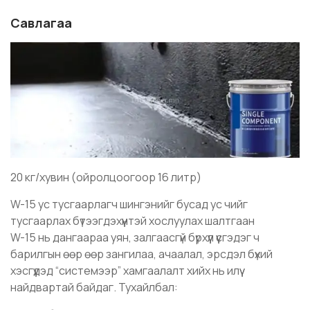
Савлагаа
20 кг/хувин (ойролцоогоор 16 литр)
W-15 ус тусгаарлагч шингэнийг бусад ус чийг
тусгаарлах бүтээгдэхүүнтэй хослуулах шалтгаан
W-15 нь дангаараа уян, залгаасгүй бүрхүүл үүсгэдэг ч
барилгын өөр өөр зангилаа, ачаалал, эрсдэл бүхий
хэсгүүдэд “системээр” хамгаалалт хийх нь илүү
найдвартай байдаг. Тухайлбал: