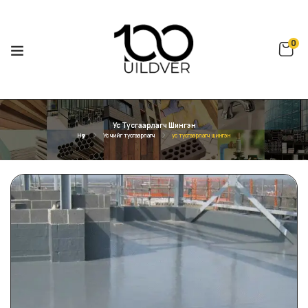
0
Ус Тусгаарлагч Шингэн
Нүүр
Ус чийг тусгаарлагч
ус тусгаарлагч шингэн