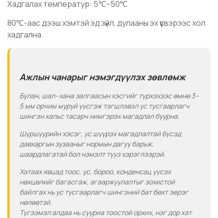
Хадгалах температур: 5℃–50℃
80℃-аас дээш хэмтэй эд зүйл, дулааны эх үүсвэрээс хол
хадгална.
Ажлын чанарыг нэмэгдүүлэх зөвлөмж
Булан, шал–хана залгаасын хэсгийг түрхэхээс өмнө 3–
5 мм орчим муруй үүсгэж тэгшлэвэл ус тусгаарлагч
шингэн хальс тасарч нимгэрэх магадлал буурна.
Шүршүүрийн хэсэг, ус шүүрэх магадлалтай бүсэд
давхаргын зузааныг нормын дагуу барьж,
шаардлагатай бол нэмэлт тууз хэрэглээрэй.
Хатаах явцад тоос, ус, бороо, конденсац үүсэх
нөхцөлийг багасгаж, агааржуулалтыг зохистой
байлгах нь ус тусгаарлагч шингэний бат бөхт эерэг
нөлөөтэй.
Түгээмэл алдаа нь сууриа тоостой орхих, нэг дор хэт