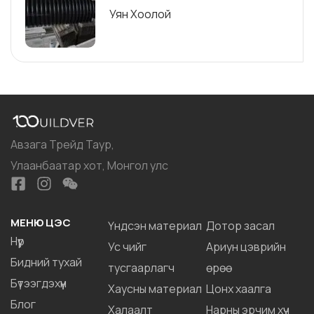
Уян Хоолой
Авзага Трейд Таур,
Улаанбаатар хот, Монгол улс
МЕНЮ ЦЭС
Үндсэн материал
Дотор засал
Нүүр
Ус чийг
Ариун цэврийн
Бидний тухай
тусгаарлагч
өрөө
Бүтээгдэхүүн
Хаусны материал
Цонх хаалга
Блог
Халаалт
Нарны эрчим хүч