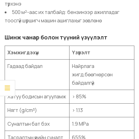
түрхэнэ
500 м²-аас их талбайд: бензинээр ажилладаг
тоосгүй шүршигч машин ашиглахыг зөвлөнө
Шинж чанар болон түүний үзүүлэлт
Хэмжигдэхүүн
Үзүүлэлт
Гадаад байдал
Найрлага
жигд,бөөгнөрсөн
байдалгүй
Хатуу бодисын агууламж
> 85%
Нягт (g/cm³)
> 1.13
Суналтын бат бэх
1.9 MPa
Тасралтын үеийн суналт
655%