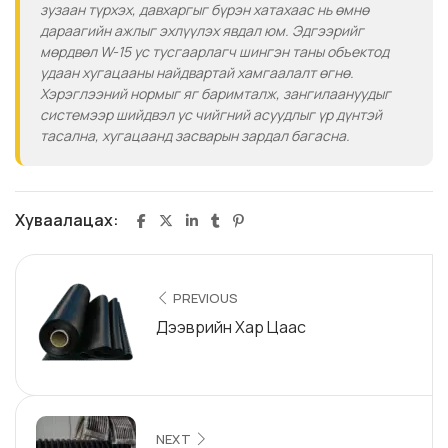
зузаан түрхэх, давхаргыг бүрэн хатахаас нь өмнө
дараагийн ажлыг эхлүүлэх явдал юм. Эдгээрийг
мөрдвөл W-15 ус тусгаарлагч шингэн таны объектод
удаан хугацааны найдвартай хамгаалалт өгнө.
Хэрэглээний нормыг яг баримталж, зангилаануудыг
системээр шийдвэл ус чийгний асуудлыг үр дүнтэй
тасална, хугацаанд засварын зардал багасна.
Хуваалацах:
PREVIOUS
Дээврийн Хар Цаас
NEXT