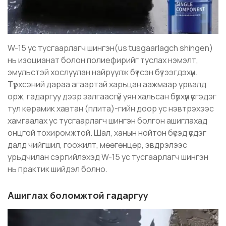
W-15 ус тусгаарлагч шингэн(us tusgaarlagch shingen)
нь изоцианат болон полиефирийг туслах нэмэлт,
эмульстэй хослуулан найруулж бүтсэн бүтээгдэхүүн.
Түрхсэний дараа агаартай харьцан аажмаар урвалд
орж, гадаргуу дээр залгаасгүй уян хальсан бүрхүүл үүсгэдэг
тул керамик хавтан (плита)-гийн доор ус нэвтрэхээс
хамгаалах ус тусгаарлагч шингэн болгон ашиглахад
онцгой тохиромжтой. Шал, ханын нойтон бүсэд үүсдэг
далд чийгшил, гоожилт, мөөгөнцөр, эвдрэлээс
урьдчилан сэргийлэхэд W-15 ус тусгаарлагч шингэн
нь практик шийдэл болно.
Ашиглах боломжтой гадаргуу