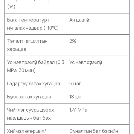
(%)
Бага температурт
Ан цавгүй
нугалах чадвар (-10℃)
Тэлэлт-агшилтын
2%
харьцаа
Ус нэвтрэхгүй байдал (0.3
Ус нэвтрүүлэхгүй
MPa, 30 мин)
Гадаргуу хатах хугацаа
6 цаг
Бүрэн хатах хугацаа
18 цаг
Чийглэг суурь дээрх
1.41 MPa
наалдацын бат бэх
Хиймэл өгөршил/
Суналтын бат бэхийн