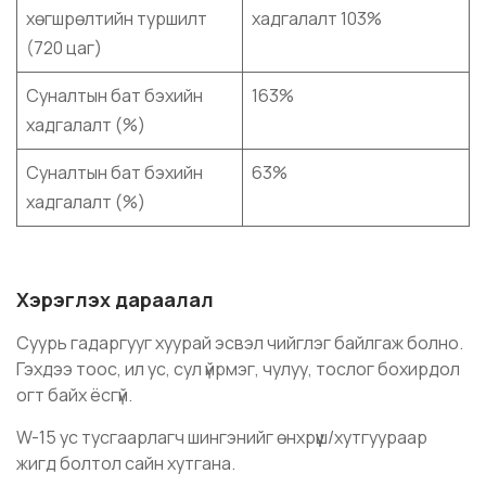
хөгшрөлтийн туршилт
хадгалалт 103%
(720 цаг)
Суналтын бат бэхийн
163%
хадгалалт (%)
Суналтын бат бэхийн
63%
хадгалалт (%)
Хэрэглэх дараалал
Суурь гадаргууг хуурай эсвэл чийглэг байлгаж болно.
Гэхдээ тоос, ил ус, сул үйрмэг, чулуу, тослог бохирдол
огт байх ёсгүй.
W-15 ус тусгаарлагч шингэнийг өнхрүүш/хутгуураар
жигд болтол сайн хутгана.