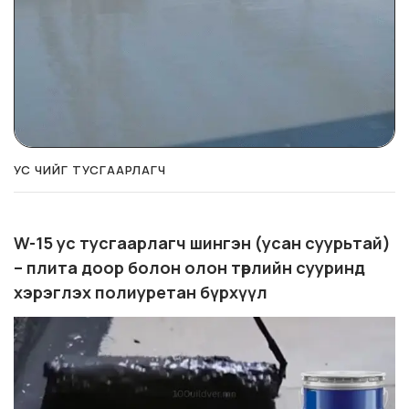
УС ЧИЙГ ТУСГААРЛАГЧ
W-15 ус тусгаарлагч шингэн (усан суурьтай)
– плита доор болон олон төрлийн сууринд
хэрэглэх полиуретан бүрхүүл