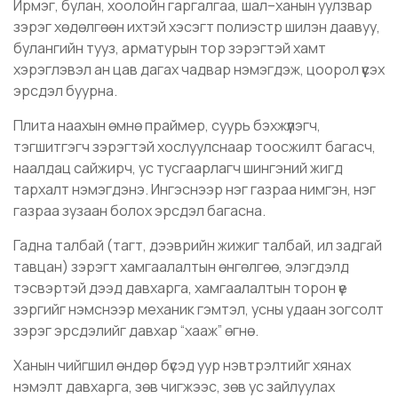
Ирмэг, булан, хоолойн гаргалгаа, шал–ханын уулзвар
зэрэг хөдөлгөөн ихтэй хэсэгт полиэстр шилэн даавуу,
булангийн тууз, арматурын тор зэрэгтэй хамт
хэрэглэвэл ан цав дагах чадвар нэмэгдэж, цоорол үүсэх
эрсдэл буурна.
Плита наахын өмнө праймер, суурь бэхжүүлэгч,
тэгшитгэгч зэрэгтэй хослуулснаар тоосжилт багасч,
наалдац сайжирч, ус тусгаарлагч шингэний жигд
тархалт нэмэгдэнэ. Ингэснээр нэг газраа нимгэн, нэг
газраа зузаан болох эрсдэл багасна.
Гадна талбай (тагт, дээврийн жижиг талбай, ил задгай
тавцан) зэрэгт хамгаалалтын өнгөлгөө, элэгдэлд
тэсвэртэй дээд давхарга, хамгаалалтын торон үе
зэргийг нэмснээр механик гэмтэл, усны удаан зогсолт
зэрэг эрсдэлийг давхар “хааж” өгнө.
Ханын чийгшил өндөр бүсэд уур нэвтрэлтийг хянах
нэмэлт давхарга, зөв чигжээс, зөв ус зайлуулах