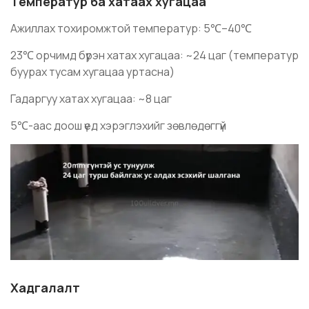
Температур ба хатаах хугацаа
Ажиллах тохиромжтой температур: 5℃–40℃
23℃ орчимд бүрэн хатах хугацаа: ~24 цаг (температур
буурах тусам хугацаа уртасна)
Гадаргуу хатах хугацаа: ~8 цаг
5℃-аас доош үед хэрэглэхийг зөвлөдөггүй
Хадгалалт