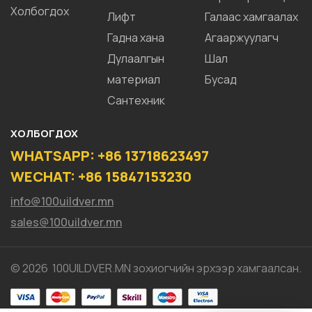
Холбогдох
Лифт
Галаас хамгаалах
Гадна хана
Агааржуулагч
Дулаалгын
Шал
материал
Бусад
Сантехник
ХОЛБОГДОХ
WHATSAPP: +86 13718623497
WECHAT: +86 15847153230
info@100uildver.mn
sales@100uildver.mn
© 2026 100UILDVER.MN зохиогчийн эрхээр хамгаалсан.