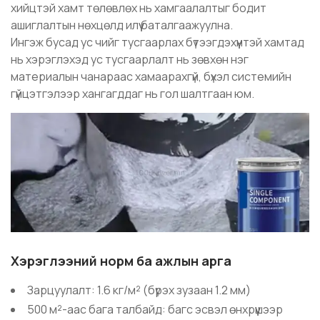
хийцтэй хамт төлөвлөх нь хамгаалалтыг бодит
ашиглалтын нөхцөлд илүү баталгаажуулна.
Ингэж бусад ус чийг тусгаарлах бүтээгдэхүүнтэй хамтад
нь хэрэглэхэд ус тусгаарлалт нь зөвхөн нэг
материалын чанараас хамаарахгүй, бүхэл системийн
гүйцэтгэлээр хангагддаг нь гол шалтгаан юм.
Хэрэглээний норм ба ажлын арга
Зарцуулалт: 1.6 кг/м² (бүрэх зузаан 1.2 мм)
500 м²-аас бага талбайд: багс эсвэл өнхрүүшээр