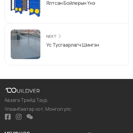
Ялтсан Бойлерын Үнэ
NEXT
Ус Тусгаарлагч Шингэн
Авзага Трейд Таур,
Улаанбаатар хот, Монгол улс