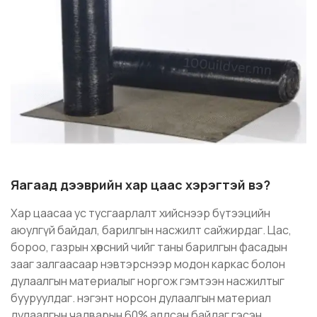
Яагаад дээврийн хар цаас хэрэгтэй вэ?
Хар цаасаа ус тусгаарлалт хийснээр бүтээцийн
аюулгүй байдал, барилгын насжилт сайжирдаг. Цас,
бороо, газрын хөрсний чийг таны барилгын фасадын
зааг залгаасаар нэвтэрснээр модон каркас болон
дулаалгын материалыг норгож гэмтээн насжилтыг
бууруулдаг. нэгэнт норсон дулаалгын материал
дулаалгын чадварын 60% алдсан байдаг гэсэн