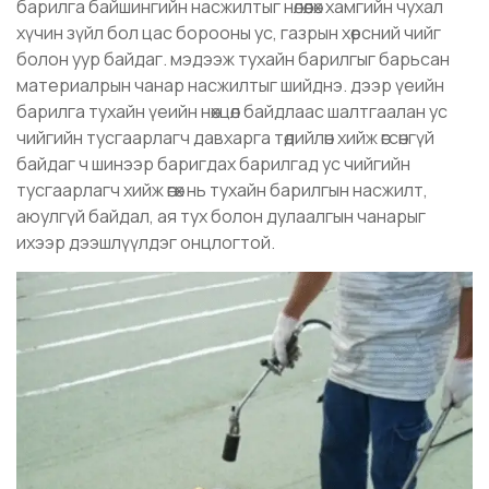
барилга байшингийн насжилтыг нөлөөлөх хамгийн чухал
хүчин зүйл бол цас борооны ус, газрын хөрсний чийг
болон уур байдаг. мэдээж тухайн барилгыг барьсан
материалрын чанар насжилтыг шийднэ. дээр үеийн
барилга тухайн үеийн нөхцөл байдлаас шалтгаалан ус
чийгийн тусгаарлагч давхарга төдийлөн хийж өгсөнгүй
байдаг ч шинээр баригдах барилгад ус чийгийн
тусгаарлагч хийж өгөх нь тухайн барилгын насжилт,
аюулгүй байдал, ая тух болон дулаалгын чанарыг
ихээр дээшлүүлдэг онцлогтой.