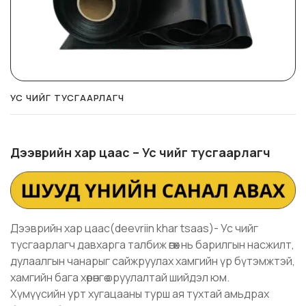
УС ЧИЙГ ТУСГААРЛАГЧ
Дээврийн хар цаас – Ус чийг тусгаарлагч
Дээврийн хар цаас(deevriin khar tsaas)- Ус чийг
тусгаарлагч давхарга талбиж өгөх нь барилгын насжилт,
дулаалгын чанарыг сайжруулах хамгийн үр бүтэмжтэй,
хамгийн бага хөрөнгө оруулалтай шийдэл юм.
Хүмүүсийн урт хугацааны турш ая тухтай амьдрах