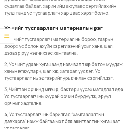
судалгаа байдаг. харин ийм аюулаас сэргийлэхийн
тулд танд ус тусгаарлагч хар цаас хэрэг болно.
Ус чийг тусгаарлагч материалын үүрэг
1, Ус чийг тусгаарлагч материал нь бороо, газрын
доорх ус болон ахуйн хэрэглээний усыг хана, шал,
дээвэр рүү нэвчихээс хамгаална.
2, Ус чийг удаан хугацаанд нэвчвэл төмөр бетон муудаж,
ханын өнгө хууларч, шал хөөж, хагарал үүсдэг. Ус
тусгаарлалт нь эдгээрийг урьдчилан сэргийлдэг.
3, Чийгтэй орчинд мөөгөнцөр, бактери үүсэх магадлал өндөр.
Ус тусгаарлагч нь хуурай орчин бүрдүүлж, эрүүл
орчныг хадгална.
4, Ус тусгаарлагч нь барилгад “хамгаалалтын
давхарга” нэмж байгаа мэт бөгөөд ашиглалтын хугацааг
уртасгадаг.