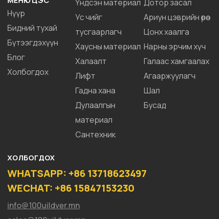
МЕНЮ ЦЭС
Үндсэн материал
Дотор засал
Нүүр
Ус чийг
Ариун цэврийн өрөө
Бидний тухай
тусгаарлагч
Цонх хаалга
Бүтээгдэхүүн
Хаусны материал
Нарны эрчим хүч
Блог
Халаалт
Галаас хамгаалах
Холбогдох
Лифт
Агааржуулагч
Гадна хана
Шал
Дулаалгын
Бусад
материал
Сантехник
ХОЛБОГДОХ
WHATSAPP: +86 13718623497
WECHAT: +86 15847153230
info@100uildver.mn