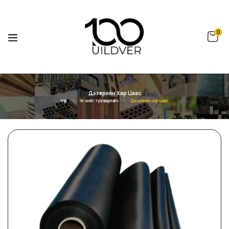
0
Дээврийн Хар Цаас
Нүүр
Ус чийг тусгаарлагч
Дээврийн хар цаас