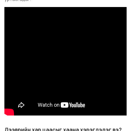
Дээврийн хар цаасыг хаана хэрэглэдэг вэ?