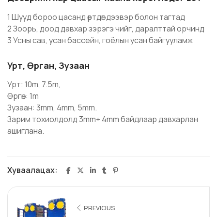
1 Шууд бороо цасанд өртдөг дээвэр болон тагтад
2 Зоорь, доод давхар зэрэгэ чийг, даралттай орчинд
3 Усны сав, усан бассейн, гоёлын усан байгууламж
Урт, Өрган, Зузаан
Урт: 10m, 7.5m,
Өргөн: 1m
Зузаан: 3mm, 4mm, 5mm.
Зарим тохиолдолд 3mm+ 4mm байдлаар давхарлан
ашиглана.
Хуваалацах:
PREVIOUS