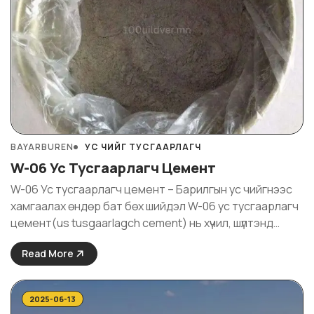
BAYARBUREN
УС ЧИЙГ ТУСГААРЛАГЧ
W-06 Ус Тусгаарлагч Цемент
W-06 Ус тусгаарлагч цемент – Барилгын ус чийгнээс
хамгаалах өндөр бат бөх шийдэл W-06 ус тусгаарлагч
цемент(us tusgaarlagch cement) нь хүчил, шүлтэнд
тэсвэртэй, ан цав дагах чадвар өндөртэй, барилгын
Read More
ус тусгаарлалтын ажлын стандарт шаардлагад
нийцсэн хоёр компонент системтэй материал юм.
Химийн найрлагын хувьд ус ...
2025-06-13