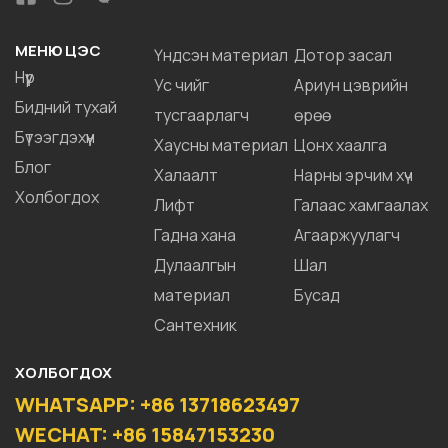
МЕНЮ ЦЭС
Үндсэн материал
Дотор засал
Нүүр
Ус чийг
Ариун цэврийн
Бидний тухай
тусгаарлагч
өрөө
Бүтээгдэхүүн
Хаусны материал
Цонх хаалга
Блог
Халаалт
Нарны эрчим хүч
Холбогдох
Лифт
Галаас хамгаалах
Гадна хана
Агааржуулагч
Дулаалгын
Шал
материал
Бусад
Сантехник
ХОЛБОГДОХ
WHATSAPP: +86 13718623497
WECHAT: +86 15847153230