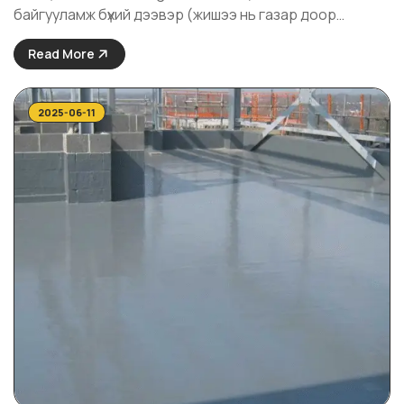
байгууламж бүхий дээвэр (жишээ нь газар доор
байрлах гараажийн зарим хэсэгийн ургамалтай
Read More
дээвэр)-т зориулагдсан, үндэсний нэвчилтэнд
тэсвэртэй ус тусгаарлагч хар цаас юм. Энэхүү
материал нь дараах онцлогтой: Үндэс цоолохгүй ...
2025-06-11