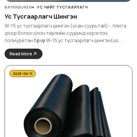
BAYARBUREN
УС ЧИЙГ ТУСГААРЛАГЧ
Ус Тусгаарлагч Шингэн
W-15 ус тусгаарлагч шингэн (усан суурьтай) – плита
доор болон олон төрлийн сууринд хэрэглэх
полиуретан бүрхүүл W-15 ус тусгаарлагч шингэн(us
tusgaarlagch shingen) нь изоцианат болон
Read More
полиефирийг туслах нэмэлт, эмульстэй хослуулан
найруулж бүтсэн бүтээгдэхүүн. Түрхсэний дараа агаартай
харьцан аажмаар урвалд орж, гадаргуу дээр
2025-06-11
залгаасгүй уян ...