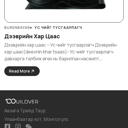
BURENBAYAR
УС ЧИЙГ ТУСГААРЛАГЧ
Дээврийн Хар Цаас
Дээврийн хар цаас – Ус чийг тусгаарлагч Дээврийн
хар цаас(deevriin khar tsaas)- Ус чийг тусгаарлагч
давхарга талбиж өгөх нь барилгын насжилт,
дулаалгын чанарыг сайжруулах хамгийн үр бүтэмжтэй,
Read More
хамгийн бага хөрөнгө оруулалтай шийдэл юм.Хүмүүсийн
урт хугацааны турш ая тухтай амьдрах барилга
байшингийн насжилтыг нөлөөлөх хамгийн ...
Авзага Трейд Таур,
Улаанбаатар хот, Монгол улс