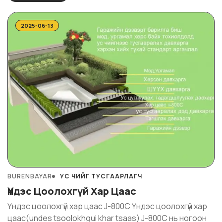
эмульсийг үндсэн түүхий эд болгон боловсруулсан, усан
суурьтай эмульсэн төрлийн ус тусгаарлах ...
2025-06-13
BURENBAYAR
УС ЧИЙГ ТУСГААРЛАГЧ
Үндэс Цоолохгүй Хар Цаас
Үндэс цоолохгүй хар цаас J-800C Үндэс цоолохгүй хар
цаас(undes tsoolokhgui khar tsaas) J-800C нь ногоон