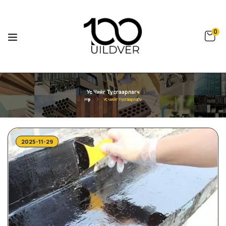
0
Ус Чийг Тусгаарлагч
Нүүр
Ус чийг тусгаарлагч
2025-11-29