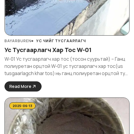
BAYARBUREN
УС ЧИЙГ ТУСГААРЛАГЧ
Ус Тусгаарлагч Хар Тос W-01
W-01 Ус тусгаарлагч хар тос (тосон суурьтай) – Ганц
полиуретан орцтой W-01 ус тусгаарлагч хар тос(us
tusgaarlagch khar tos) нь ганц полиуретан орцтой тул
хэрэглэхэд хялбар, найдвартай ус чийг хамгаалалтын
Read More
бүрхүүл үүсгэдэг бүтээгдэхүүн юм. W-01 ус тусгаарлагч хар
тос нь агаар дахь чийгтэй харьцсаны ...
2025-06-13