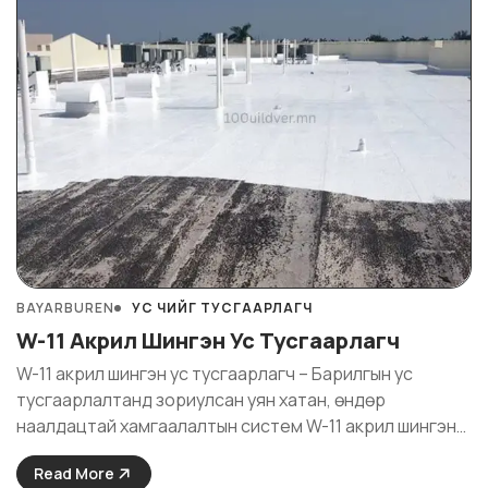
BAYARBUREN
УС ЧИЙГ ТУСГААРЛАГЧ
W-11 Акрил Шингэн Ус Тусгаарлагч
W-11 акрил шингэн ус тусгаарлагч – Барилгын ус
тусгаарлалтанд зориулсан уян хатан, өндөр
наалдацтай хамгаалалтын систем W-11 акрил шингэн
ус тусгаарлагч(akril shingen us tusgaarlagch) нь ус
Read More
чийг тусгаарлахад яг тохирсон найруулгатай акрил