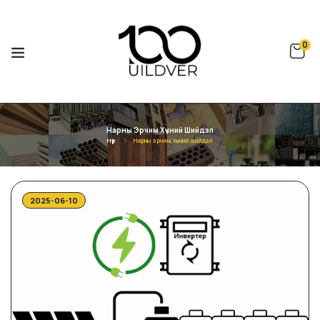
0
Нарны Эрчим Хүчний Шийдэл
Нүүр
Нарны эрчим хүчний шийдэл
2025-06-10