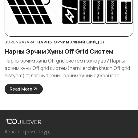
BURENBAYAR
НАРНЫ ЭРЧИМ ХҮЧНИЙ ШИЙДЭЛ
Нарны Эрчим Хүчны Off Grid Систем
Нарны эрчим хүчны Off grid систем гэж юу вэ? Нарны
эрчим хүчны Off grid систем(narnii erchim khuch Off grid
sistyem) гэдэг нь төвийн эрчим хүчний сүлжээнээс
тусдаа, бие даасан байдлаар нарны энергийг
Read More
цахилгаан болгон ашигладаг технологийн цогц
шийдэл юм. Энэхүү систем нь цахилгааны төвлөрсөн ...
Авзага Трейд Таур,