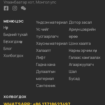
Улаанбаатар хот, Монгол улс
МЕНЮ ЦЭС
Үндсэн материал
Дотор засал
Нүүр
Ус чийг
Ариун цэврийн
Бидний тухай
тусгаарлагч
өрөө
Бүтээгдэхүүн
Хаусны материал
Цонх хаалга
Блог
Халаалт
Нарны эрчим хүч
Холбогдох
Лифт
Галаас хамгаалах
Гадна хана
Агааржуулагч
Дулаалгын
Шал
материал
Бусад
Сантехник
ХОЛБОГДОХ
WHATSAPP: +86 13718623497