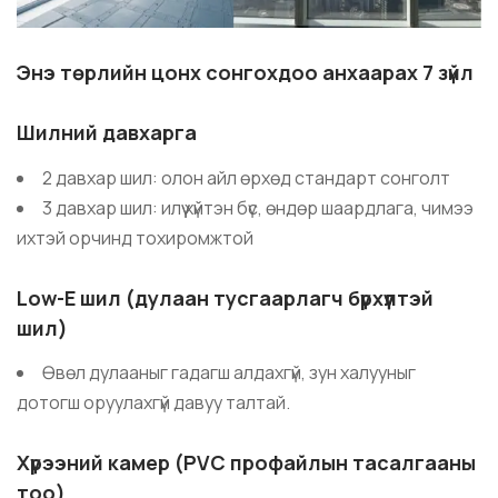
Энэ төрлийн цонх сонгохдоо анхаарах 7 зүйл
Шилний давхарга
2 давхар шил: олон айл өрхөд стандарт сонголт
3 давхар шил: илүү хүйтэн бүс, өндөр шаардлага, чимээ
ихтэй орчинд тохиромжтой
Low-E шил (дулаан тусгаарлагч бүрхүүлтэй
шил)
Өвөл дулааныг гадагш алдахгүй, зун халууныг
дотогш оруулахгүй давуу талтай.
Хүрээний камер (PVC профайлын тасалгааны
тоо)