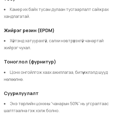
Камер их байх тусам дулаан тусгаарлалт сайжрах
хандлагатай.
Жийрэг резин (EPDM)
Хүйтэнд хатуурахгүй, салхи нэвтрүүлэхгүй чанартай
жийрэг чухал.
Тоноглол (фурнитур)
Цонх онгойлгож хаах ажиллагаа, битүүмжлэлд шууд
нөлөөлнө.
Суурилуулалт
Энэ төрлийн цонхны “чанарын 50%” нь угсралтаас
шалтгаална гэж хэлж болно.