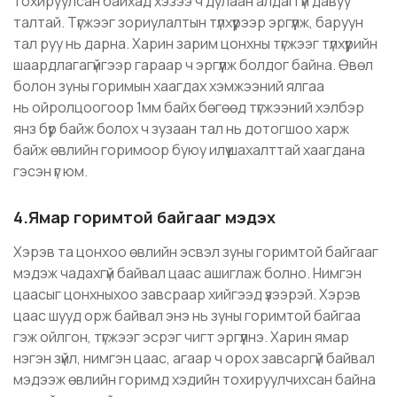
тохируулсан байхад хэзээ ч дулаан алдаггүй давуу
талтай. Түгжээг зориулалтын түлхүүрээр эргүүлж, баруун
тал руу нь дарна. Харин зарим цонхны түгжээг түлхүүрийн
шаардлагагүйгээр гараар ч эргүүлж болдог байна. Өвөл
болон зуны горимын хаагдах хэмжээний ялгаа
нь ойролцоогоор 1мм байх бөгөөд түгжээний хэлбэр
янз бүр байж болох ч зузаан тал нь дотогшоо харж
байж өвлийн горимоор буюу илүү шахалттай хаагдана
гэсэн үг юм.
4.Ямар горимтой байгааг мэдэх
Хэрэв та цонхоо өвлийн эсвэл зуны горимтой байгааг
мэдэж чадахгүй байвал цаас ашиглаж болно. Нимгэн
цаасыг цонхныхоо завсраар хийгээд үзээрэй. Хэрэв
цаас шууд орж байвал энэ нь зуны горимтой байгаа
гэж ойлгон, түгжээг эсрэг чигт эргүүлнэ. Харин ямар
нэгэн зүйл, нимгэн цаас, агаар ч орох завсаргүй байвал
мэдээж өвлийн горимд хэдийн тохируулчихсан байна