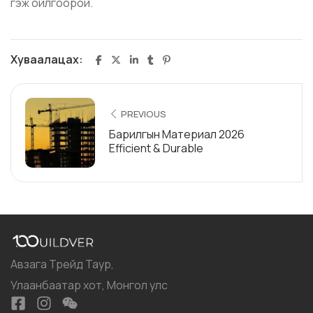
гэж ойлгоорой.
Хуваалацах:
PREVIOUS
Барилгын Материал 2026
Efficient & Durable
Авзага Трейд Таур,
Улаанбаатар хот, Монгол улс