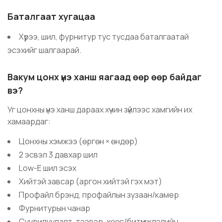
Баталгаат хугацаа
Хүрээ, шил, фурнитур тус тусдаа баталгаатай
эсэхийг шалгаарай.
Вакум цонх үнэ ханш яагаад өөр өөр байдаг
вэ?
Уг цонхны үнэ ханш дараах хүчин зүйлээс хамгийн их
хамаардаг:
Цонхны хэмжээ (өргөн × өндөр)
2 эсвэл 3 давхар шил
Low-E шил эсэх
Хийтэй завсар (аргон хийтэй гэх мэт)
Профайл брэнд, профайлын зузаан/камер
Фурнитурын чанар
Суурилуулалт, тээвэр, хөөс/битүүмжлэлийн