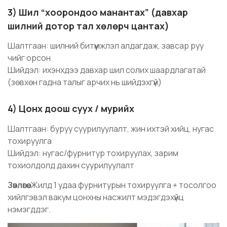
3) Шил “хоорондоо манантах” (давхар
шилний дотор тал хөлөрч цантах)
Шалтгаан: шилний битүүмжлэл алдагдаж, завсар руу
чийг орсон
Шийдэл: ихэнхдээ давхар шил солих шаардлагатай
(зөвхөн гадна талыг арчих нь шийдэхгүй)
4) Цонх доош суух / мурийх
Шалтгаан: буруу суурилуулалт, жин ихтэй хийц, нугас
тохируулга
Шийдэл: нугас/фурнитур тохируулах, зарим
тохиолдолд дахин суурилуулалт
Зөвлөгөө
: Жилд 1 удаа фурнитурын тохируулга + тосолгоо
хийлгэвэл вакум цонхны насжилт мэдэгдэхүйц
нэмэгддэг.