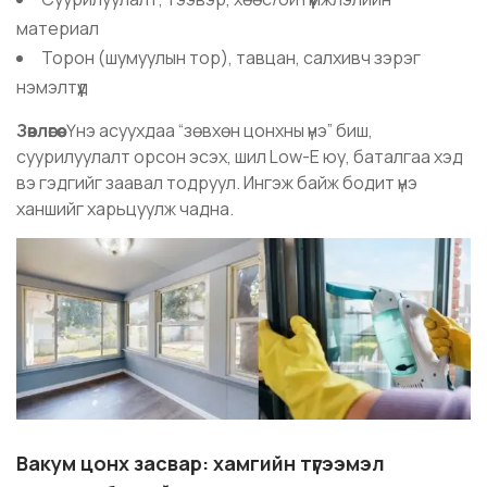
материал
Торон (шумуулын тор), тавцан, салхивч зэрэг
нэмэлтүүд
Зөвлөгөө:
Үнэ асуухдаа “зөвхөн цонхны үнэ” биш,
суурилуулалт орсон эсэх, шил Low-E юу, баталгаа хэд
вэ гэдгийг заавал тодруул. Ингэж байж бодит үнэ
ханшийг харьцуулж чадна.
Вакум цонх засвар: хамгийн түгээмэл