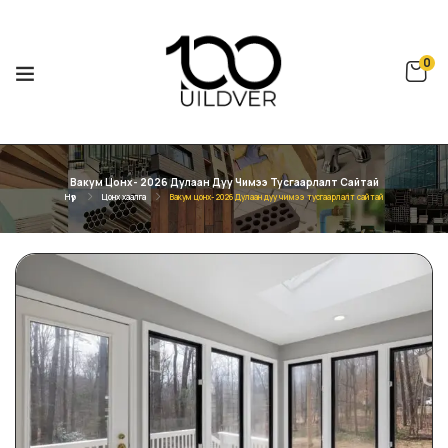
0
Вакум Цонх- 2026 Дулаан Дуу Чимээ Тусгаарлалт Сайтай
Нүүр
Цонх хаалга
Вакум цонх- 2026 Дулаан дуу чимээ тусгаарлалт сайтай