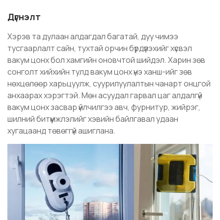
Дүгнэлт
Хэрэв та дулаан алдагдал багатай, дуу чимээ
тусгаарлалт сайн, тухтай орчин бүрдүүлэхийг хүсвэл
вакум цонх бол хамгийн оновчтой шийдэл. Харин зөв
сонголт хийхийн тулд вакум цонх үнэ ханш-ийг зөв
нөхцөлөөр харьцуулж, суурилуулалтын чанарт онцгой
анхаарах хэрэгтэй. Мөн асуудал гарвал цаг алдалгүй
вакум цонх засвар үйлчилгээ авч, фурнитур, жийрэг,
шилний битүүмжлэлийг хэвийн байлгавал удаан
хугацаанд төвөггүй ашиглана.