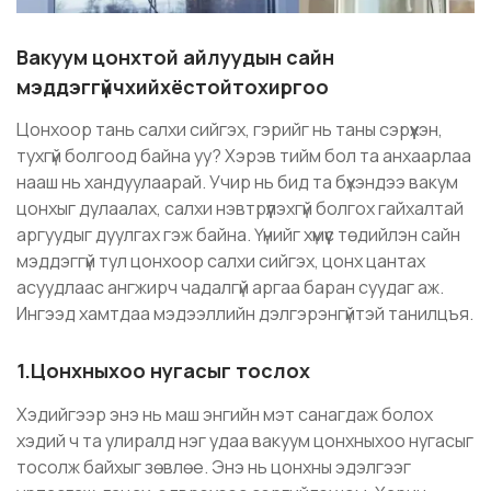
Вакуум цонхтой айлуудын сайн
мэддэггүйчхийхёстойтохиргоо
Цонхоор тань салхи сийгэх, гэрийг нь таны сэрүүхэн,
тухгүй болгоод байна уу? Хэрэв тийм бол та анхаарлаа
нааш нь хандуулаарай. Учир нь бид та бүхэндээ вакум
цонхыг дулаалах, салхи нэвтрүүлэхгүй болгох гайхалтай
аргуудыг дуулгах гэж байна. Үүнийг хүмүүс төдийлэн сайн
мэддэггүй тул цонхоор салхи сийгэх, цонх цантах
асуудлаас ангжирч чадалгүй аргаа баран суудаг аж.
Ингээд хамтдаа мэдээллийн дэлгэрэнгүйтэй танилцъя.
1.Цонхныхоо нугасыг тослох
Хэдийгээр энэ нь маш энгийн мэт санагдаж болох
хэдий ч та улиралд нэг удаа вакуум цонхныхоо нугасыг
тосолж байхыг зөвлөе. Энэ нь цонхны эдэлгээг