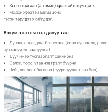
Хөнгөн цагаан (алюмин) хүрээтэй вакум цонх
Модон хүрээтэй вакум цонх
гэсэн төрлүүдээр хийгддэг.
Вакум цонхны гол давуу тал
Дулаан алдагдлыг багасгана (өвөл дулаан хадгалж,
зун халууныг сааруулна)
Дуу чимээ тусгаарлалт сайжирна
Салхи, тоос, утаа нэвтрэлт буурна
Чийг, хөлрөлт багасна (суурилуулалт зөв бол)