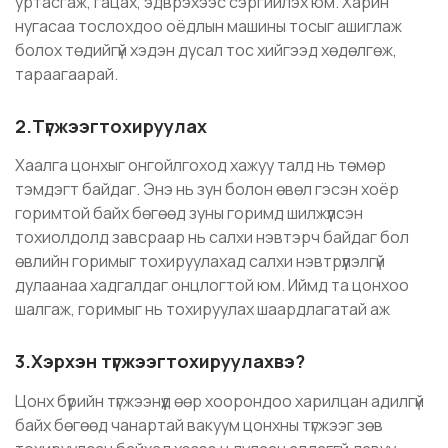
уртасгаж, гацах, эдврэхээс сэргийлэх юм. Харин
нугасаа тослохдоо оёдлын машины тосыг ашиглаж
болох төдийгүй хэдэн дусал тос хийгээд хөдөлгөж,
тараагаарай.
2.Түгжээгтохируулах
Хаалга цонхыг онгойлгоход хажуу талд нь төмөр
тэмдэгт байдаг. Энэ нь зун болон өвөл гэсэн хоёр
горимтой байх бөгөөд зуны горимд шилжүүлсэн
тохиолдолд завсраар нь салхи нэвтэрч байдаг бол
өвлийн горимыг тохируулахад салхи нэвтрүүлэлгүй
дулаанаа хадгалдаг онцлогтой юм. Иймд та цонхоо
шалгаж, горимыг нь тохируулах шаардлагатай аж
3.Хэрхэн түгжээгтохируулахвэ?
Цонх бүрийн түгжээнүүд өөр хоорондоо харилцан адилгүй
байх бөгөөд чанартай вакуум цонхны түгжээг зөв