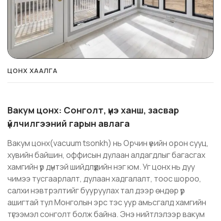
ЦОНХ ХААЛГА
Вакум цонх: Сонголт, үнэ ханш, засвар
үйлчилгээний гарын авлага
Вакум цонх(vacuum tsonkh) нь Орчин үеийн орон сууц,
хувийн байшин, оффисын дулаан алдагдлыг багасгах
хамгийн үр дүнтэй шийдлүүдийн нэг юм. Уг цонх нь дуу
чимээ тусгаарлалт, дулаан хадгалалт, тоос шороо,
салхи нэвтрэлтийг бууруулах тал дээр өндөр үр
ашигтай тул Монголын эрс тэс уур амьсгалд хамгийн
түгээмэл сонголт болж байна. Энэ нийтлэлээр вакум