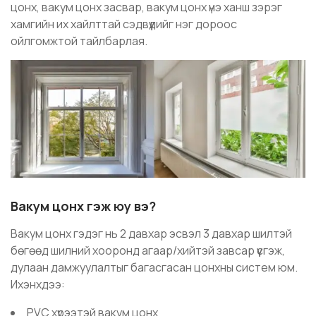
цонх, вакум цонх засвар, вакум цонх үнэ ханш зэрэг
хамгийн их хайлттай сэдвүүдийг нэг дороос
ойлгомжтой тайлбарлая.
Вакум цонх гэж юу вэ?
Вакум цонх гэдэг нь 2 давхар эсвэл 3 давхар шилтэй
бөгөөд шилний хооронд агаар/хийтэй завсар үүсгэж,
дулаан дамжуулалтыг багасгасан цонхны систем юм.
Ихэнхдээ:
PVC хүрээтэй вакум цонх