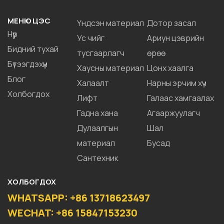
МЕНЮ ЦЭС
Үндсэн материал
Дотор засал
Нүүр
Ус чийг
Ариун цэврийн
Бидний тухай
тусгаарлагч
өрөө
Бүтээгдэхүүн
Хаусны материал
Цонх хаалга
Блог
Халаалт
Нарны эрчим хүч
Холбогдох
Лифт
Галаас хамгаалах
Гадна хана
Агааржуулагч
Дулаалгын
Шал
материал
Бусад
Сантехник
ХОЛБОГДОХ
WHATSAPP: +86 13718623497
WECHAT: +86 15847153230