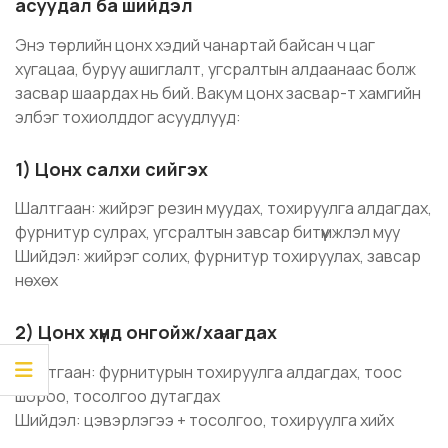
асуудал ба шийдэл
Энэ төрлийн цонх хэдий чанартай байсан ч цаг
хугацаа, буруу ашиглалт, угсралтын алдаанаас болж
засвар шаардах нь бий. Вакум цонх засвар-т хамгийн
элбэг тохиолддог асуудлууд:
1) Цонх салхи сийгэх
Шалтгаан: жийрэг резин муудах, тохируулга алдагдах,
фурнитур сулрах, угсралтын завсар битүүмжлэл муу
Шийдэл: жийрэг солих, фурнитур тохируулах, завсар
нөхөх
2) Цонх хүнд онгойж/хаагдах
Шалтгаан: фурнитурын тохируулга алдагдах, тоос
шороо, тосолгоо дутагдах
Шийдэл: цэвэрлэгээ + тосолгоо, тохируулга хийх