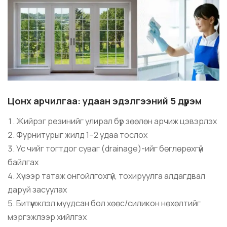
Цонх арчилгаа: удаан эдэлгээний 5 дүрэм
Жийрэг резинийг улирал бүр зөөлөн арчиж цэвэрлэх
Фурнитурыг жилд 1–2 удаа тослох
Ус чийг тогтдог суваг (drainage)-ийг бөглөрөхгүй
байлгах
Хүчээр татаж онгойлгохгүй, тохируулга алдагдвал
даруй засуулах
Битүүмжлэл муудсан бол хөөс/силикон нөхөлтийг
мэргэжлээр хийлгэх