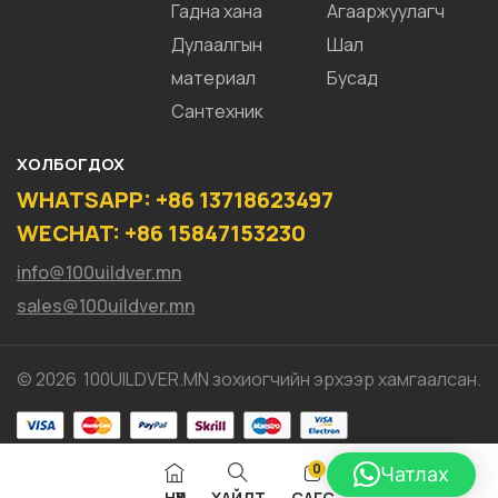
Гадна хана
Агааржуулагч
Дулаалгын
Шал
материал
Бусад
Сантехник
ХОЛБОГДОХ
WHATSAPP: +86 13718623497
WECHAT: +86 15847153230
info@100uildver.mn
sales@100uildver.mn
© 2026 100UILDVER.MN зохиогчийн эрхээр хамгаалсан.
0
Чатлах
НҮҮР
ХАЙЛТ
САГС