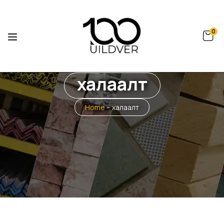
0
халаалт
Home
–
халаалт