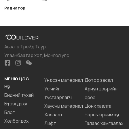
Радиатор
Авзага Трейд Таур,
Улаанбаатар хот, Монгол улс
МЕНЮ ЦЭС
Үндсэн материал
Дотор засал
Нүүр
Ус чийг
Ариун цэврийн
Бидний тухай
тусгаарлагч
өрөө
Бүтээгдэхүүн
Хаусны материал
Цонх хаалга
Блог
Халаалт
Нарны эрчим хүч
Холбогдох
Лифт
Галаас хамгаалах