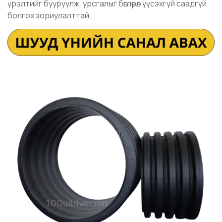
үрэлтийг бууруулж, урсгалыг бөглөрөл үүсэхгүй саадгүй
болгох зориулалттай.