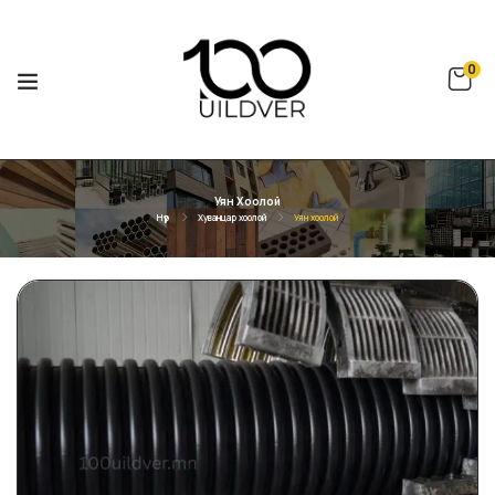
0
Уян Хоолой
Нүүр
Хуванцар хоолой
Уян хоолой