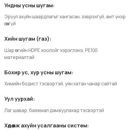
Ундны усны шугам:
Эрүүл ахуйн шаардлагыг хангасан, зэврэхгүй, амт үнэр
өгөхгүй
Хийн шугам (газ):
Шар өнгийн HDPE хоолойг хэрэглэнэ, PE100
материалтай
Бохир ус, хур усны шугам:
Химийн бодист тэсвэртэй, уян хатан чанар сайтай
Уул уурхай:
Лаг шавар, баяжмал дамжуулахад тэсвэртэй
Хөдөө аж ахуйн усалгааны систем: