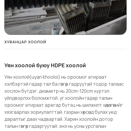
ХУВАНЦАР ХООЛОЙ
Уян хоолой буюу HDPE хоолой
Уян хоолой(uyan khooloi) нь ороомог атираат
хэлбэртэй гадар тал ба гөлгөр гадруутай тодор талаас
хослон бүтдэг. диаметр нь 20cm-120cm хүртэл
үйлдвэрлэх боломжтой. уг хоолойн гадар талын
ороомог атираат аржгар бүтэц нь шилжилт хөдөлгөөнийг
хязгаарлах зориулалттай, газрын хөрсөнд булах үед
даралтыг даах чадвартай. Харин хоолойн дотор
талын гөлгөр гадаргуутай. энэ нь усны урсгалын