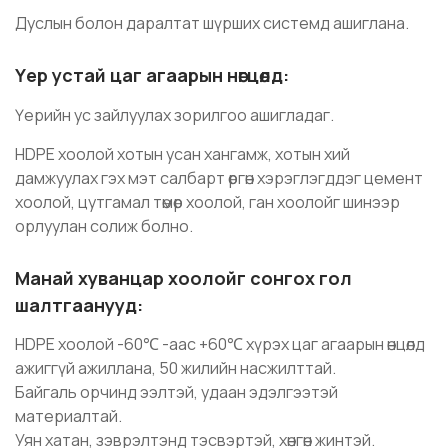
Дуслын болон даралтат шүрших системд ашиглана.
Үер устай цаг агаарын нөгцөлд:
Үерийн ус зайлуулах зорилгоо ашигладаг.
HDPE хоолой хотын усан хангамж, хотын хий
дамжуулах гэх мэт салбарт өргөн хэрэглэгддэг цемент
хоолой, цутгамал төмөр хоолой, ган хоолойг шинээр
орлуулан солиж болно.
Манай хуванцар хоолойг сонгох гол
шалтгаанууд:
HDPE хоолой -60℃ -аас +60℃ хүрэх цаг агаарын өнцөлд
ажиггүй ажиллана, 50 жилийн насжилттай.
Байгаль орчинд ээлтэй, удаан эдэлгээтэй
материалтай.
Уян хатан, зэврэлтэнд тэсвэртэй, хөнгөн жинтэй.