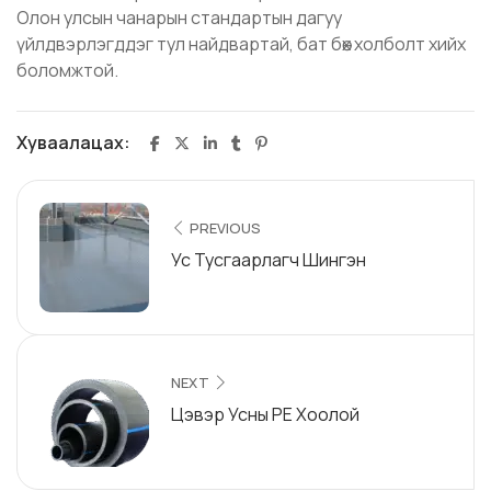
Олон улсын чанарын стандартын дагуу
үйлдвэрлэгддэг тул найдвартай, бат бөх холболт хийх
боломжтой.
Хуваалацах:
PREVIOUS
Ус Тусгаарлагч Шингэн
NEXT
Цэвэр Усны PE Хоолой