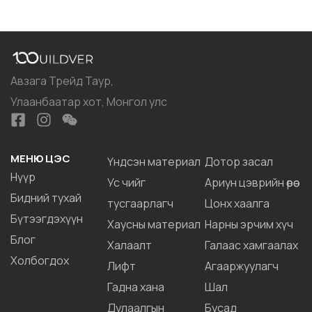
Авзага Трейд Таур,
Улаанбаатар хот, Монгол улс
МЕНЮ ЦЭС
Үндсэн материал
Дотор засал
Нүүр
Ус чийг
Ариун цэврийн өрөө
Бидний тухай
тусгаарлагч
Цонх хаалга
Бүтээгдэхүүн
Хаусны материал
Нарны эрчим хүч
Блог
Халаалт
Галаас хамгаалах
Холбогдох
Лифт
Агааржуулагч
Гадна хана
Шал
Дулаалгын
Бусад