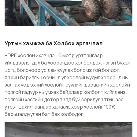
Уртын хэмжээ ба Холбох аргачлал
HDPE хоолой ихэвчлэн 6 метр урттайгаар
үйлдвэрлэгдэх ба хоорондоо холболдож нэгэн бүхэл
цогц болсноор ус дамжуулах боломжтой болдог.
Харин барилгын орчинд уг хоолойнуудыг хооронд нь
залгах үед эхний хоолойн сүүлийг дараагийн хоолойн
толгой гадуур нь үмхэх байдлаар холболт хийгдэнэ.
толгойн хэсгийн дотор талд буй зорилулалтын зэс
утсыг цахилгаанаар халааж, хоёр хоолойг 100%
барьцалдуулан бат бэх холбодог.