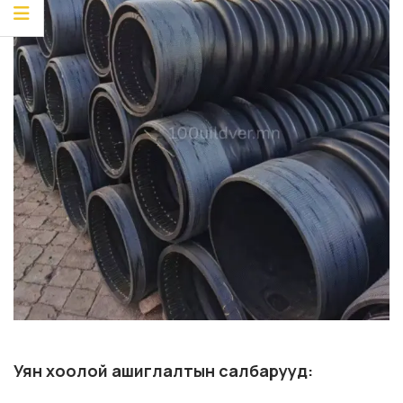
Уян хоолой ашиглалтын салбарууд: