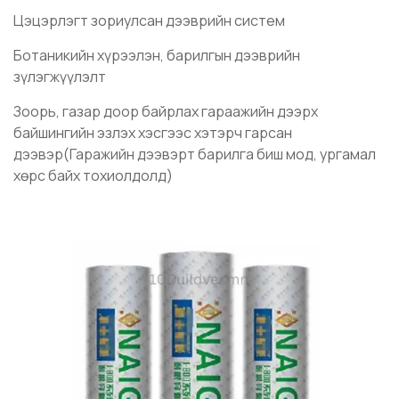
Цэцэрлэгт зориулсан дээврийн систем
Ботаникийн хүрээлэн, барилгын дээврийн
зүлэгжүүлэлт
Зоорь, газар доор байрлах гараажийн дээрх
байшингийн эзлэх хэсгээс хэтэрч гарсан
дээвэр(Гаражийн дээвэрт барилга биш мод, ургамал
хөрс байх тохиолдолд)