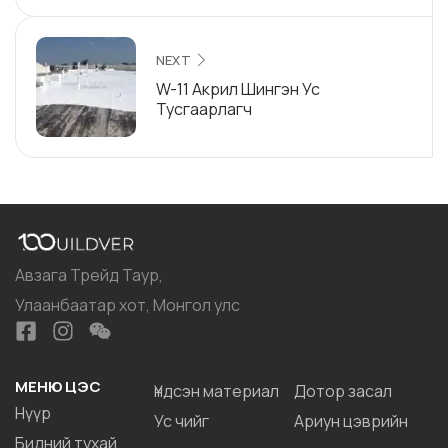
NEXT
W-11 Акрил Шингэн Ус
Тусгаарлагч
Авзага Трейд Таур,
Улаанбаатар хот, Монгол улс
МЕНЮ ЦЭС
Үндсэн материал
Дотор засал
Нүүр
Ус чийг
Ариун цэврийн
Бидний тухай