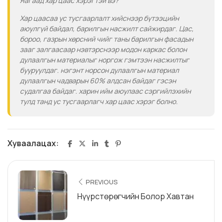
Яагаад хар цаас хэрэгтэй вэ?
Хар цаасаа ус тусгаарлалт хийснээр бүтээцийн
аюулгүй байдал, барилгын насжилт сайжирдаг. Цас,
бороо, газрын хөрсний чийг таны барилгын фасадын
зааг залгаасаар нэвтэрснээр модон каркас болон
дулаалгын материалыг норгож гэмтээн насжилтыг
бууруулдаг. нэгэнт норсон дулаалгын материал
дулаалгын чадварын 60% алдсан байдаг гэсэн
судалгаа байдаг. харин ийм аюулаас сэргийлэхийн
тулд танд ус тусгаарлагч хар цаас хэрэг болно.
Хуваалацах:
PREVIOUS
Нүүрстөрөгчийн Болор Хавтан