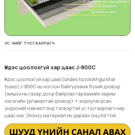
УС ЧИЙГ ТУСГААРЛАГЧ
Үндэс цоолохгүй хар цаас J-800C
Үндэс цоолохгүй хар цаас(undes tsoolokhgui khar
tsaas) J-800C нь ногоон байгууламж бүхий дээвэр
(жишээ нь газар доор байрлах гараажийн зарим
хэсэгийн ургамалтай дээвэр)-т зориулагдсан,
үндэсний нэвчилтэнд тэсвэртэй ус тусгаарлагч хар
цаас юм. Энэхүү материал нь дараах онцлогтой: