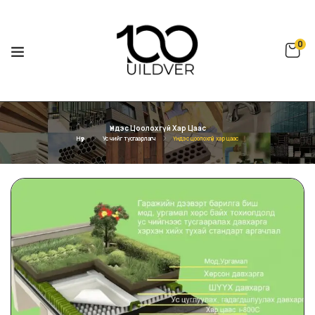
0
Үндэс Цоолохгүй Хар Цаас
Нүүр
Ус чийг тусгаарлагч
Үндэс цоолохгүй хар цаас