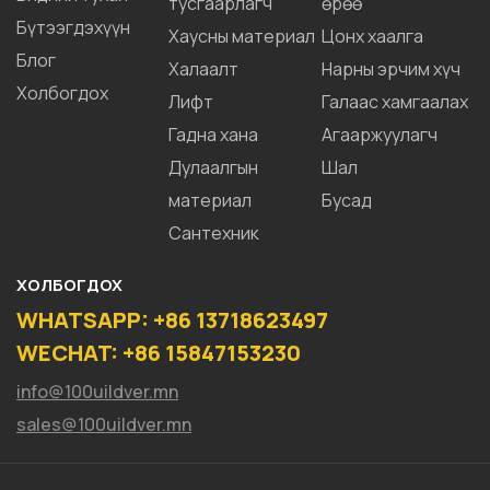
тусгаарлагч
өрөө
Бүтээгдэхүүн
Хаусны материал
Цонх хаалга
Блог
Халаалт
Нарны эрчим хүч
Холбогдох
Лифт
Галаас хамгаалах
Гадна хана
Агааржуулагч
Дулаалгын
Шал
материал
Бусад
Сантехник
ХОЛБОГДОХ
WHATSAPP: +86 13718623497
WECHAT: +86 15847153230
info@100uildver.mn
sales@100uildver.mn