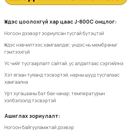
Үндэс цоолохгүй хар цаас J-800C онцлог:
Ногоон дээвэрт зориулсан тусгай бүтэцтэй
Үндэс нэвчилтээс хамгаалдаг, үндэс нь мембраныг
гэмтээхгүй
Ус чийг тусгаарлалт сайтай, ус алдалтаас сэргийлнэ
Хэт ягаан туяанд тэсвэртэй, нарны шууд тусгалаас
хамгаална
Урт хугацааны бат бөх чанар, температурын
хэлбэлзэлд тэсвэртэй
Ашиглах зориулалт:
Ногоон байгууламжтай дээвэр