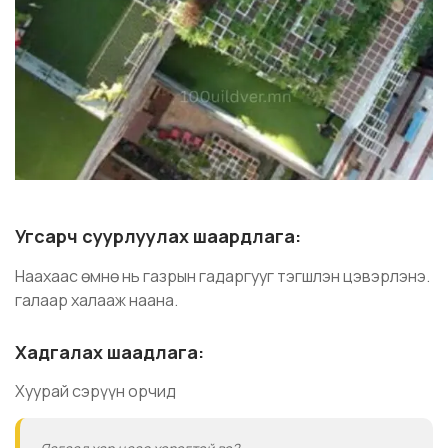
Угсарч суурлуулах шаардлага:
Наахаас өмнө нь газрын гадаргууг тэгшлэн цэвэрлэнэ.
галаар халааж наана.
Хадгалах шаадлага:
Хуурай сэрүүн орчид