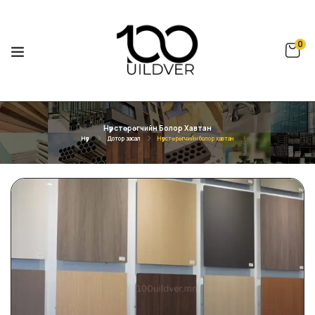
0
Нүүрстөрөгчийн Болор Хавтан
Нүүр
Дотор засал
Нүүрстөрөгчийн болор хавтан