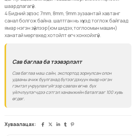
шаардлагагүй.
4 Бидний зүгээс 7mm, 8mm, 9mm зузаантай хавтанг
санал болгож байна. шалтган нь хүүхэд тоглож байгаад
ямар нэгэн зүйлээр(юм шидэх,тоглоомын машин)
ханатай мөргөхөд хотойлт өгч хонхойхгүй.
Сав баглаа ба тээвэрлэлт
Сав баглаа маш сайн, экспортод зориулсан олон
удааны ачиж буулгахад бүтээгдэхүүн ямар нэгэн
гэмтэл учруулахгүйгээр савлах өгнө. бүх
үйлчлүүлэгчдээ сэтгэл ханамжийн баталгааг 100 хувь
өгдөг.
Хуваалацах: