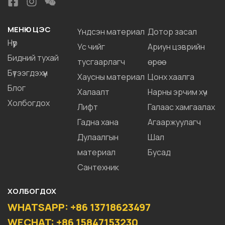
МЕНЮ ЦЭС
Үндсэн материал
Дотор засал
Нүүр
Ус чийг
Ариун цэврийн
Бидний тухай
тусгаарлагч
өрөө
Бүтээгдэхүүн
Хаусны материал
Цонх хаалга
Блог
Халаалт
Нарны эрчим хүч
Холбогдох
Лифт
Галаас хамгаалах
Гадна хана
Агааржуулагч
Дулаалгын
Шал
материал
Бусад
Сантехник
ХОЛБОГДОХ
WHATSAPP: +86 13718623497
WECHAT: +86 15847153230