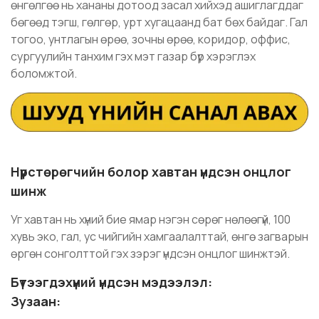
өнгөлгөө нь хананы дотоод засал хийхэд ашиглагддаг
бөгөөд тэгш, гөлгөр, урт хугацаанд бат бөх байдаг. Гал
тогоо, унтлагын өрөө, зочны өрөө, коридор, оффис,
сургуулийн танхим гэх мэт газар бүр хэрэглэх
боломжтой.
Нүүрстөрөгчийн болор хавтан үндсэн онцлог
шинж
Уг хавтан нь хүний бие ямар нэгэн сөрөг нөлөөгүй, 100
хувь эко, гал, ус чийгийн хамгаалалттай, өнгө загварын
өргөн сонголттой гэх зэрэг үндсэн онцлог шинжтэй.
Бүтээгдэхүүний үндсэн мэдээлэл:
Зузаан: