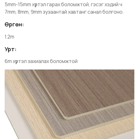
5mm-15mm хүртэл гарах боломжтой, гэсэг хэдий ч
7mm, 8mm, 9mm зузаантай хавтанг санал болгоно.
Өргөн:
1.2m
Урт:
6m хүртэл захиалах боломжтой