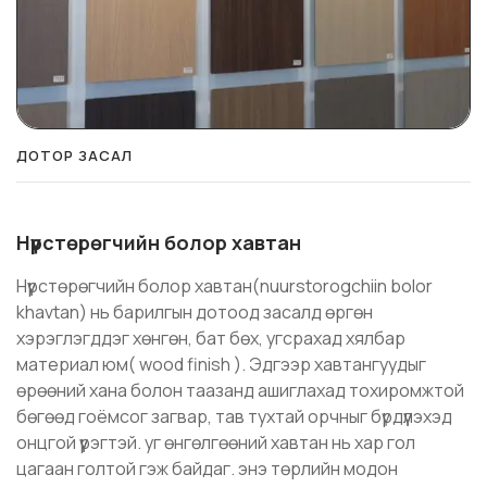
ДОТОР ЗАСАЛ
Нүүрстөрөгчийн болор хавтан
Нүүрстөрөгчийн болор хавтан(nuurstorogchiin bolor
khavtan) нь барилгын дотоод засалд өргөн
хэрэглэгддэг хөнгөн, бат бөх, угсрахад хялбар
материал юм( wood finish ). Эдгээр хавтангуудыг
өрөөний хана болон таазанд ашиглахад тохиромжтой
бөгөөд гоёмсог загвар, тав тухтай орчныг бүрдүүлэхэд
онцгой үүрэгтэй. уг өнгөлгөөний хавтан нь хар гол
цагаан голтой гэж байдаг. энэ төрлийн модон