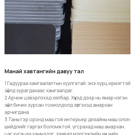
Манай хавтангийн давуу тал
1 Гадуураа хамгаалалтын хуулгатай, энэ хурц ирмэгтэй
зүйлд зурагдахаас хамгаалдаг.
2 Арчиж цэвэрлэхэд хялбар, Хүүхэд дээр нь ямар нэгэн
зүйл бичих зурсан тохиолдолд зүлгэхэд амархан
арчигдана
3 Таны гэр оронд маш гоё интерьер дизайны маш олон
шийдлийг гаргах боломжтой. угсрахад маш амархан,
цаг хугацаа хэмнэдэг. заавал мэргэжлийн хүн хийх