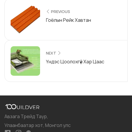
PREVIOUS
Гоёлын Рейк Хавтан
NEXT
Үндэс Цоолохгүй Хар Цаас
Авзага Трейд Таур,
Улаанбаатар хот, Монгол улс