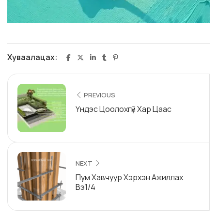
Хуваалацах:
PREVIOUS
Үндэс Цоолохгүй Хар Цаас
NEXT
Пум Хавчуур Хэрхэн Ажиллах
Вэ1/4