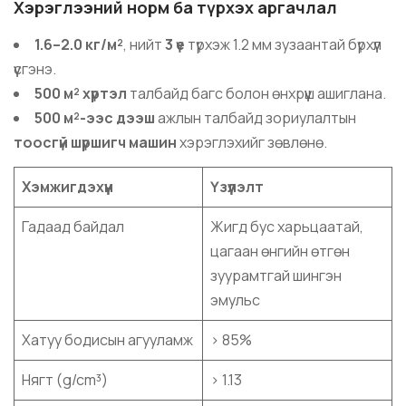
Хэрэглээний норм ба түрхэх аргачлал
1.6–2.0 кг/м²
, нийт
3 үе
түрхэж 1.2 мм зузаантай бүрхүүл
үүсгэнэ.
500 м² хүртэл
талбайд багс болон өнхрүүш ашиглана.
500 м²-ээс дээш
ажлын талбайд зориулалтын
тоосгүй шүршигч машин
хэрэглэхийг зөвлөнө.
Хэмжигдэхүүн
Үзүүлэлт
Гадаад байдал
Жигд бус харьцаатай,
цагаан өнгийн өтгөн
зуурамтгай шингэн
эмульс
Хатуу бодисын агууламж
> 85%
Нягт (g/cm³)
> 1.13