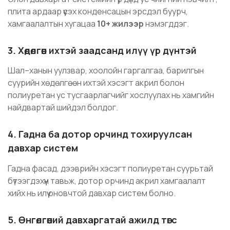
плита ардаар үүсэх конденсацын эрсдэл буурч,
хамгаалалтын хугацаа
10+ жилээр
нэмэгддэг.
3. Хөдөлгөөн ихтэй заадсанд илүү үр дүнтэй
Шал–ханын уулзвар, хоолойн гаргалгаа, барилгын
суурийн хөдөлгөөн ихтэй хэсэгт акрил болон
полиуретан ус тусгаарлагчийг хослуулах нь хамгийн
найдвартай шийдэл болдог.
4. Гадна ба дотор орчинд тохируулсан
давхар систем
Гадна фасад, дээврийн хэсэгт полиуретан суурьтай
бүтээгдэхүүн тавьж, дотор орчинд акрил хамгаалалт
хийх нь илүү оновчтой давхар систем болно.
5. Өнгөлгөөний давхаргатай ажилд төгс