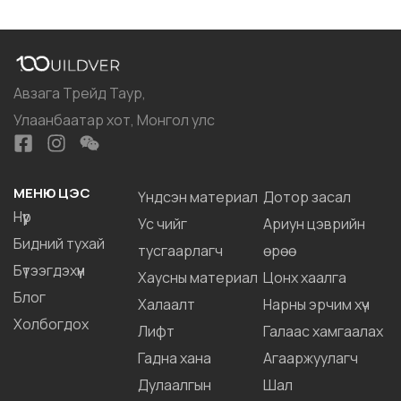
Авзага Трейд Таур,
Улаанбаатар хот, Монгол улс
МЕНЮ ЦЭС
Үндсэн материал
Дотор засал
Нүүр
Ус чийг
Ариун цэврийн
Бидний тухай
тусгаарлагч
өрөө
Бүтээгдэхүүн
Хаусны материал
Цонх хаалга
Блог
Халаалт
Нарны эрчим хүч
Холбогдох
Лифт
Галаас хамгаалах
Гадна хана
Агааржуулагч
Дулаалгын
Шал