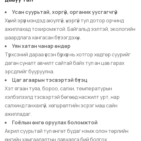
Усан суурьтай, хоргүй, органик уусгагчгүй
Хүний эрүүл мэндэд аюулгүй, үнэргүй тул дотор орчинд
ажиллахад тохиромжтой. Байгальд ээлтэй, экологийн
шаардлага хангасан бүтээгдэхүүн.
Уян хатан чанар өндөр
Түрхсэний дараа үүссэн бүрхүүл нь хотгор хөдгөр суурийг
даган суналт авчилт сайтай байх тул ан цав гарах
эрсдлийг бууруулна.
Цаг агаарын тэсвэртэй бүтэц
Хэт ягаан туяа, бороо, салхи, температурын
хэлбэлзэлд тэсвэртэй бөгөөд насжилт урт, нар
салхинд ганхахгүй, хөгшрөлтийн эсрэг маш сайн
ажилладаг.
Гоёлын өнгө оруулах боломжтой
Акрил суурьтай тул өнгөт будаг нэмж олон төрлийн
өнгийн хамгаалалтын давхарга бий болгох