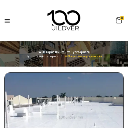
0
W-11 Акрил Шингэн Ус Тусгаарлагч
Нүүр
Ус чийг тусгаарлагч
W-11 акрил шингэн ус тусгаарлагч