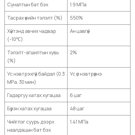
Суналтын бат бэх
1.9 МПа
Тасрах үеийн тэлэлт (%)
550%
Хүйтэнд авчих чадвар
Ан цавгүй
(-10℃)
Тэлэлт-агшилтын хувь
2%
(%)
Ус нэвтрэхгүй байдал (0.3
Ус үл нэвтрүүлнэ
MPa, 30 мин)
Гадаргуу хатах хугацаа
6 цаг
Бүрэн хатах хугацаа
48 цаг
Чийглэг суурь дээрх
1.41 МПа
наалдацын бат бэх