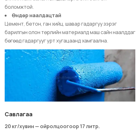
боломжтой.
Өндөр наалдацтай
Цемент, бетон, ган хийц, шавар гадаргуу зэрэг
барилгын олон төрлийн материалд маш сайн наалддаг
бөгөөд гадаргууг урт хугацаанд хамгаална.
Савлагаа
20 кг/хувин — ойролцоогоор 17 литр.