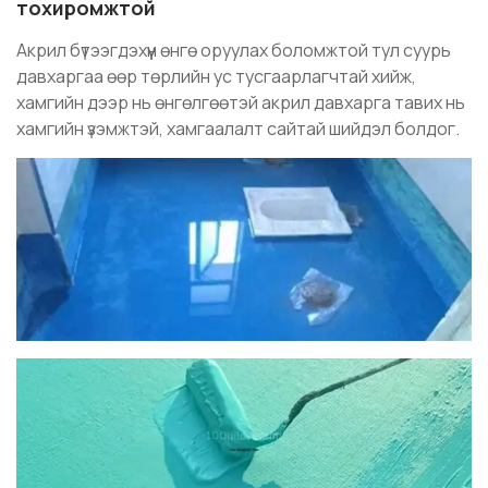
тохиромжтой
Акрил бүтээгдэхүүн өнгө оруулах боломжтой тул суурь
давхаргаа өөр төрлийн ус тусгаарлагчтай хийж,
хамгийн дээр нь өнгөлгөөтэй акрил давхарга тавих нь
хамгийн үзэмжтэй, хамгаалалт сайтай шийдэл болдог.