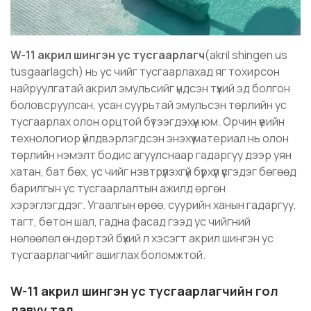
W-11 акрил шингэн ус тусгаарлагч
(akril shingen us
tusgaarlagch) нь ус чийг тусгаарлахад яг тохирсон
найруулгатай акрил эмульсийг үндсэн түүхий эд болгон
боловсруулсан, усан суурьтай эмульсэн төрлийн ус
тусгаарлах олон орцтой бүтээгдэхүүн юм. Орчин үеийн
технологиор үйлдвэрлэгдсэн энэхүү материал нь олон
төрлийн нэмэлт бодис агуулснаар гадаргуу дээр уян
хатан, бат бөх, ус чийг нэвтрүүлэхгүй бүрхүүл үүсгэдэг бөгөөд
барилгын ус тусгаарлалтын ажилд өргөн
хэрэглэгддэг. Угаалгын өрөө, суурийн ханын гадаргуу,
тагт, бетон шал, гадна фасад гээд ус чийгний
нөлөөлөл өндөртэй бүхий л хэсэгт акрил шингэн ус
тусгаарлагчийг ашиглах боломжтой.
W-11 акрил шингэн ус тусгаарлагчийн гол
давуу тал