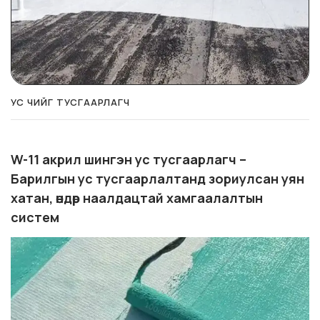
УС ЧИЙГ ТУСГААРЛАГЧ
W-11 акрил шингэн ус тусгаарлагч –
Барилгын ус тусгаарлалтанд зориулсан уян
хатан, өндөр наалдацтай хамгаалалтын
систем