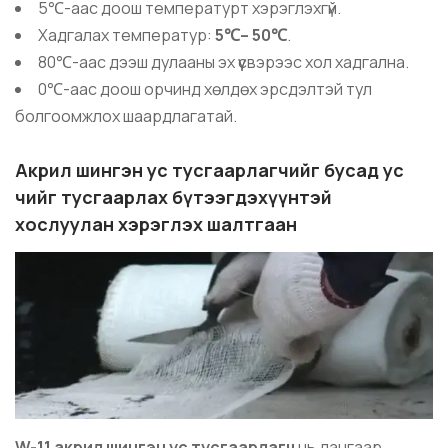
5℃-аас доош температурт хэрэглэхгүй.
Хадгалах температур:
5℃– 50℃
.
80℃-аас дээш дулааны эх үүсвэрээс хол хадгална.
0℃-аас доош орчинд хөлдөх эрсдэлтэй тул
болгоомжлох шаардлагатай.
Акрил шингэн ус тусгаарлагч
ийг бусад ус
чийг тусгаарлах бүтээгдэхүүнтэй
хослуулан хэрэглэх шалтгаан
W-11 акрил шингэн ус тусгаарлагч
нь дангаар