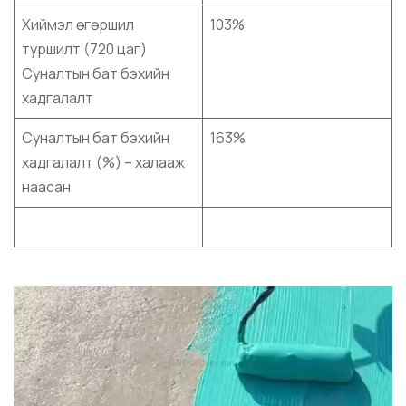
Хиймэл өгөршил
103%
туршилт (720 цаг)
Суналтын бат бэхийн
хадгалалт
Суналтын бат бэхийн
163%
хадгалалт (%) – халааж
наасан