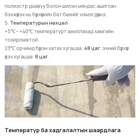
полиэстр даавуу болон шилэн мяндас ашиглан
бэхжүүлэх нь бүрхүүлийн бат бөхийг нэмэгдүүлнэ.
Температурын нөхцөл
+5℃– +40℃ температурт ажиллахад хамгийн
тохиромжтой.
23℃ орчимд бүрэн хатах хугацаа:
48 цаг
, эхний бүрхүүл
үүсэх хугацаа:
8 цаг
.
Температур ба хадгалалтын шаардлага