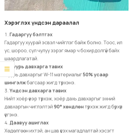
Хэрэглэх үндсэн дараалал
Гадаргуу бэлтгэх
Гадаргуу хуурай эсвэл чийглэг байж болно. Тоос, ил
ус, шороо, сул чулуу зэрэг ямар ч бохирдолгүй байх
шаардлагатай.
Суурь давхарга тавих
Суурь давхаргыг W-11 материалыг
50% усаар
шингэлж
багсаар жигд түрхэнэ.
Үндсэн давхарга тавих
Нийт хоёр үеэр түрхэж, хоёр дахь давхаргыг эхний
давхаргын чиглэлтэй
90° хөндлөн
түрхэж жигд бүрхүүл
үүсгэнэ.
Даавуу ашиглах
Хөдөлгөөн ихтэй, ан цав үүсэх магадлалтай хэсэгт