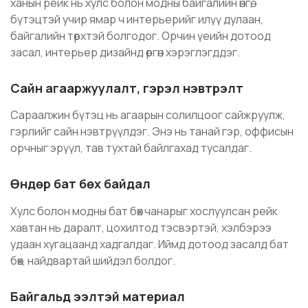
ханын рейк нь хулс болон модны байгалийн өнгө,
бүтэцтэй учир ямар ч интерьерийг илүү дулаан,
байгалийн төрхтэй болгодог. Орчин үеийн дотоод
засал, интерьер дизайнд өргөн хэрэглэгддэг.
Сайн агааржуулалт, гэрэл нэвтрэлт
Сараалжин бүтэц нь агаарын солилцоог сайжруулж,
гэрлийг сайн нэвтрүүлдэг. Энэ нь танай гэр, оффисын
орчныг эрүүл, тав тухтай байлгахад тусалдаг.
Өндөр бат бөх байдал
Хулс болон модны бат бөх чанарыг хослуулсан рейк
хавтан нь даралт, цохилтод тэсвэртэй, хэлбэрээ
удаан хугацаанд хадгалдаг. Иймд дотоод засалд бат
бөх, найдвартай шийдэл болдог.
Байгальд ээлтэй материал