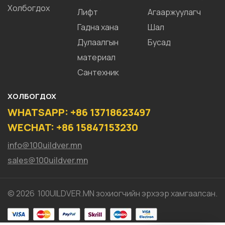
Холбогдох
Лифт
Агааржуулагч
Гадна хана
Шал
Дулаалгын
Бусад
материал
Сантехник
ХОЛБОГДОХ
WHATSAPP: +86 13718623497
WECHAT: +86 15847153230
info@100uildver.mn
sales@100uildver.mn
© 2026 100UILDVER.MN зохиогчийн эрхээр хамгаалсан.