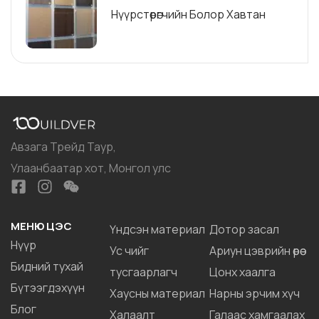
Нүүрстөрөгчийн Болор Хавтан
Авзага Трейд Таур,
Улаанбаатар хот, Монгол улс
МЕНЮ ЦЭС
Үндсэн материал
Дотор засал
Нүүр
Ус чийг
Ариун цэврийн өрөө
Бидний тухай
тусгаарлагч
Цонх хаалга
Бүтээгдэхүүн
Хаусны материал
Нарны эрчим хүч
Блог
Халаалт
Галаас хамгаалах