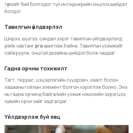
төрхийг бий болгодог тул интерьерийн онцлох шийдэл
болдог.
Тавилгын үйлдвэрлэл
Ширээ, шүүгээ, сандал зэрэг тавилгын үйлдвэрлэлд
рейк хавтанг өргөн ашиглаж байна. Тавилгын үзэмжийг
сайжруулж, онцгой дизайны шийдэл болж чаддаг.
Гадна орчны тохижилт
Тагт, террас, цэцэрлэгийн сүүдрэвч, хаалт болон
хашааны гоёлын элемент болгон хэрэглэж болно. Энэ
нь гадна орчинд байгалийн үзэмж нэмэхийн зэрэгцээ,
хувийн орон зайг хадгалдаг.
Үйлдвэрлэж буй явц