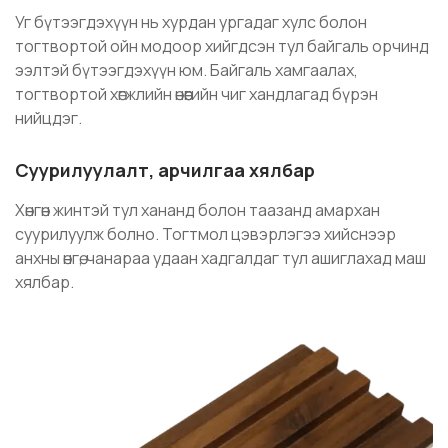
Уг бүтээгдэхүүн нь хурдан ургадаг хулс болон
тогтвортой ойн модоор хийгдсэн тул байгаль орчинд
ээлтэй бүтээгдэхүүн юм. Байгаль хамгаалах,
тогтвортой хөгжлийн өнөөгийн чиг хандлагад бүрэн
нийцдэг.
Суурилуулалт, арчилгаа хялбар
Хөнгөн жинтэй тул хананд болон таазанд амархан
суурилуулж болно. Тогтмол цэвэрлэгээ хийснээр
анхны өнгө, чанараа удаан хадгалдаг тул ашиглахад маш
хялбар.