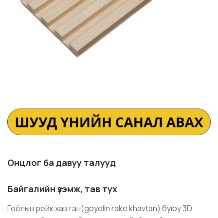
Онцлог ба давуу талууд
Байгалийн үзэмж, тав тух
Гоёлын рейк хавтан(goyolin rake khavtan) буюу 3D