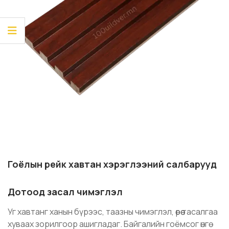
Гоёлын рейк хавтан хэрэглээний салбарууд
Дотоод засал чимэглэл
Уг хавтанг ханын бүрээс, таазны чимэглэл, өрөө тасалгаа
хуваах зорилгоор ашигладаг. Байгалийн гоёмсог өнгө