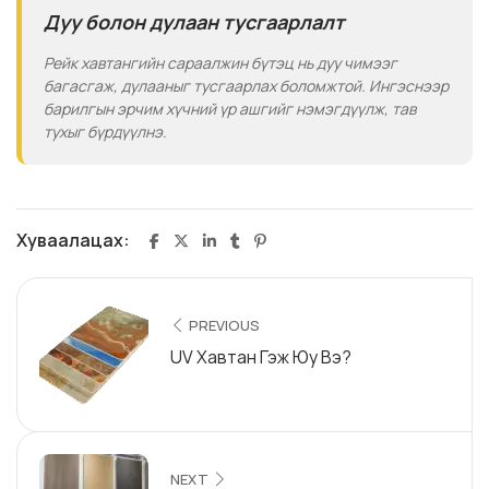
Дуу болон дулаан тусгаарлалт
Рейк хавтангийн сараалжин бүтэц нь дуу чимээг
багасгаж, дулааныг тусгаарлах боломжтой. Ингэснээр
барилгын эрчим хүчний үр ашгийг нэмэгдүүлж, тав
тухыг бүрдүүлнэ.
Хуваалацах:
PREVIOUS
UV Хавтан Гэж Юу Вэ?
NEXT