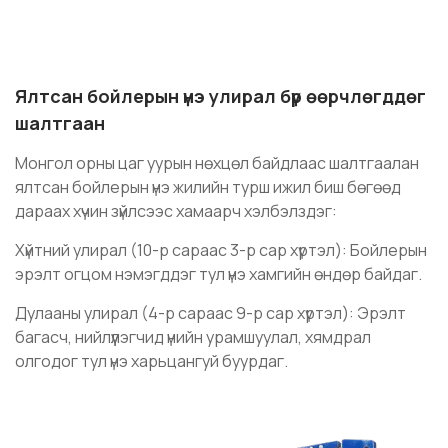
Ялтсан бойлерын үнэ улирал бүр өөрчлөгддөг
шалтгаан
Монгол орны цаг уурын нөхцөл байдлаас шалтгаалан
ялтсан бойлерын үнэ жилийн турш ижил биш бөгөөд
дараах хүчин зүйлсээс хамаарч хэлбэлздэг:
Хүйтний улирал (10-р сараас 3-р сар хүртэл): Бойлерын
эрэлт огцом нэмэгддэг тул үнэ хамгийн өндөр байдаг.
Дулааны улирал (4-р сараас 9-р сар хүртэл): Эрэлт
багасч, нийлүүлэгчид үнийн урамшуулал, хямдрал
олгодог тул үнэ харьцангуй буурдаг.