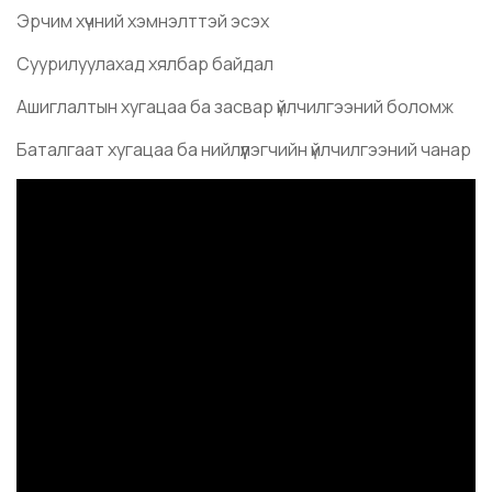
Эрчим хүчний хэмнэлттэй эсэх
Суурилуулахад хялбар байдал
Ашиглалтын хугацаа ба засвар үйлчилгээний боломж
Баталгаат хугацаа ба нийлүүлэгчийн үйлчилгээний чанар