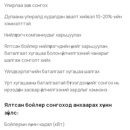
Улирлаа зөв сонгох
Дулааны улиралд худалдан авалт хийвэл 10–20%-ийн
хэмнэлттэй.
Нийлүүлэгч компаниудыг харьцуулах
Ялтсан бойлер нийлүүлэгчдийн үнийг харьцуулан,
баталгаат хугацаа болон үйлчилгээний чанарыг
шалгаж сонголт хийх.
Үйлдвэрлэгчийн баталгаат хугацаа шалгах
Урт хугацааны баталгаатай бүтээгдэхүүнийг сонгох нь
ирээдүйн засвар үйлчилгээний зардлыг хэмнэнэ.
Ялтсан бойлер сонгоход анхаарах хүчин
зүйлс:
Бойлерын хүчин чадал (кВт)