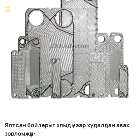
Ялтсан бойлерыг хямд үнээр худалдан авах
зөвлөмжүүд: