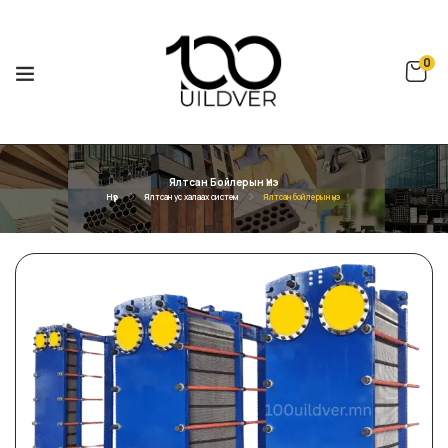
0
Ялтсан Бойлерын Үнэ
Нүүр
Ялтсан ус халаах систем
Ялтсан бойлерын үнэ