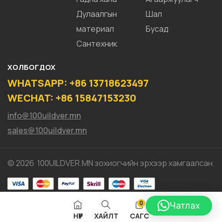
Дулаалгын
Шал
материал
Бусад
Сантехник
ХОЛБОГДОХ
WHATSAPP: +86 13718623497
WECHAT: +86 15847153230
info@100uildver.mn
sales@100uildver.mn
© 2026 100UILDVER.MN зохиогчийн эрхээр хамгаалсан.
0
Чатлах
НҮҮР
ХАЙЛТ
САГС