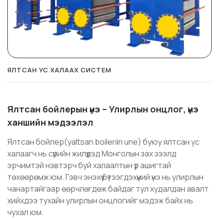
ЯЛТСАН УС ХАЛААХ СИСТЕМ
Ялтсан бойлерын үнэ – Улирлын онцлог, үнэ
ханшийн мэдээлэл
Ялтсан бойлер(yaltsan boileriin une) буюу ялтсан ус
халаагч нь сүүлийн жилүүдэд Монголын зах зээлд
эрчимтэй нэвтэрч буй халаалтын үр ашигтай
төхөөрөмж юм. Гэвч энэхүү бүтээгдэхүүний үнэ нь улирлын
чанартайгаар өөрчлөгдөж байдаг тул худалдан авалт
хийхдээ тухайн улирлын онцлогийг мэдэж байх нь
чухал юм.