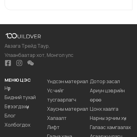
Авзага Трейд Таур,
Улаанбаатар хот, Монгол улс
МЕНЮ ЦЭС
Үндсэн материал
Дотор засал
Нүүр
Ус чийг
Ариун цэврийн
Бидний тухай
тусгаарлагч
өрөө
Бүтээгдэхүүн
Хаусны материал
Цонх хаалга
Блог
Халаалт
Нарны эрчим хүч
Холбогдох
Лифт
Галаас хамгаалах
Гадна хана
Агааржуулагч