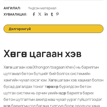
АНГИЛАЛ:
Үндсэн материал
ХУВААЛАЦАХ:
Дэлгэрэнгүй
Хөнгөн цагаан хэв
Хөнгөн цагаан хэв(Khongon tsagaan khev) нь барилгын
цутгамал бетон бүтцийг бий болгох системийн
хамгийн чухал хэсэг юм. Хөнгөн цагаан хэв хашмал болон
бусад дагалдах тоног төхөөрөмжөөр бүрэлдсэн бетон
цутгах систем нь орчин
үеийн өндөр барилга барих
бетон цутгалтын ажилд маш чухал үүрэг гүйцэтгээдэг.
өндөр барилгын гол багана тулгуур болж оролцох хана,