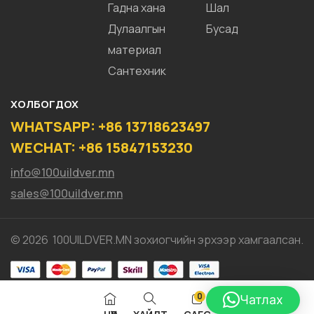
Гадна хана
Шал
Дулаалгын
Бусад
материал
Сантехник
ХОЛБОГДОХ
WHATSAPP: +86 13718623497
WECHAT: +86 15847153230
info@100uildver.mn
sales@100uildver.mn
© 2026 100UILDVER.MN зохиогчийн эрхээр хамгаалсан.
0
Чатлах