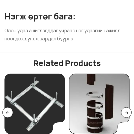
Н
эгж
өртөг бага:
Олон удаа ашиглагддаг учраас нэг удаагийн ажилд
ноогдох дундж зардал буурна.
Related Products