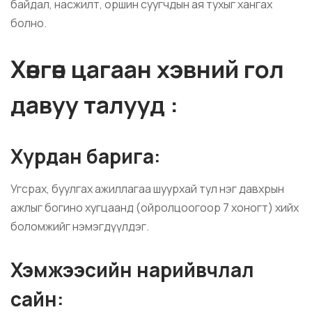
байдал, насжилт, оршин суугчдын ая тухыг хангах
болно.
Хөнгөн цагаан хэвний гол
давуу талууд :
Хурдан барига:
Угсрах, буулгах ажиллагаа шуурхай тул нэг давхрын
ажлыг богино хугцаанд (ойролцоогоор 7 хоногт) хийх
боломжийг нэмэгдүүлдэг.
Хэмжээсийн нарийвчлал
сайн: