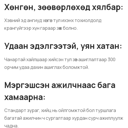
Хөнгөн, зөөвөрлөхөд хялбар:
Хэвний эд ангиуд хөнгөн тул ихэнх тохиолдолд
крангүйгээр хүн гараар зөөж болно.
Удаан эдэлгээтэй, уян хатан:
Чанартай хайлшаар хийсэн тул зөв ашиглалтаар 300
орчим удаа дахин ашиглах боломжтой.
Мэргэшсэн ажилчнаас бага
хамаарна:
Стандарт зураг, хийц нь ойлгомжтой бол туршлага
багатай ажилчин ч сургалтаар хурдан сурч ажиллуулж
чадна.