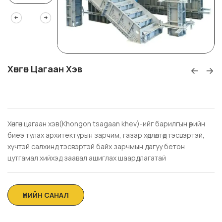
Хөнгөн Цагаан Хэв
Хөнгөн цагаан хэв(Khongon tsagaan khev)-ийг барилгын өөрийн
биеэ тулах архитектурын зарчим, газар хөдлөлтөд тэсвэртэй,
хүчтэй салхинд тэсвэртэй байх зарчмын дагуу бетон
цутгамал хийхэд заавал ашиглах шаардлагатай