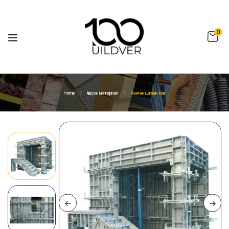
0
Home
Үндсэн материал
Хөнгөн цагаан хэв