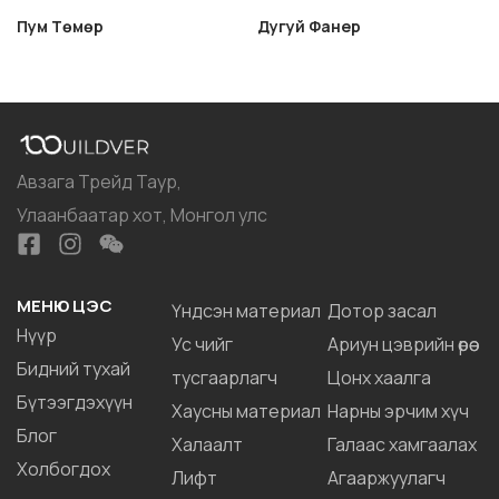
Пум Төмөр
Дугуй Фанер
Авзага Трейд Таур,
Улаанбаатар хот, Монгол улс
МЕНЮ ЦЭС
Үндсэн материал
Дотор засал
Нүүр
Ус чийг
Ариун цэврийн өрөө
Бидний тухай
тусгаарлагч
Цонх хаалга
Бүтээгдэхүүн
Хаусны материал
Нарны эрчим хүч
Блог
Халаалт
Галаас хамгаалах
Холбогдох
Лифт
Агааржуулагч