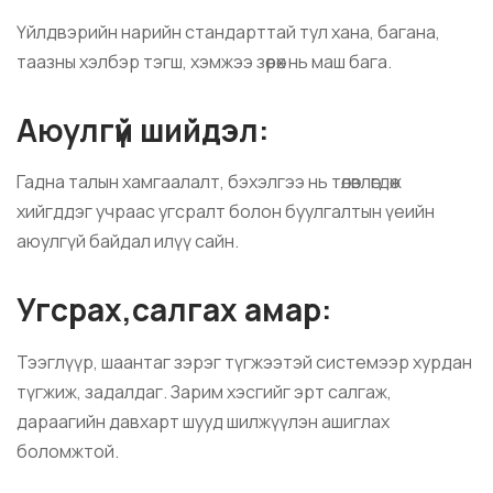
Үйлдвэрийн нарийн стандарттай тул хана, багана,
таазны хэлбэр тэгш, хэмжээ зөрөх нь маш бага.
Аюулгүй шийдэл:
Гадна талын хамгаалалт, бэхэлгээ нь төлөвлөгдөж
хийгддэг учраас угсралт болон буулгалтын үеийн
аюулгүй байдал илүү сайн.
Угсрах,салгах амар:
Тээглүүр, шаантаг зэрэг түгжээтэй системээр хурдан
түгжиж, задалдаг. Зарим хэсгийг эрт салгаж,
дараагийн давхарт шууд шилжүүлэн ашиглах
боломжтой.