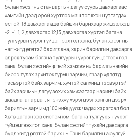
булан хэсэг нь стандартын дагуу суурь давхаргаас
хамгийн дээд орой хүртлээ маш тэгшхэн цутгагдах
ёстой.
18
давхарга
өндөр байшин барихаар жишээлхэд
-2, -1, 1, 2 давхаргас 12,13 давхаргаа хүртэл багана
тулгуурын үүрэг гүйцэггээх гол хана, булан хэсэг нь
нэг жигд өргөнтэй баригдана, харин барилгын давхарга
өндөрсөх тусам багана тулгуурын үүрэг гүйцэггээх гол
хана, булан хэсгийн өргөний хэмжээ нь барилгын өөрийн
биеээ тулах архитектурын зарчим, газар хөдлөлтөд
тэсвэртэй байх зарчим, хүчтэй салхинд тэсвэртэй
байх зарчмын дагуу зохих хэмжээгээр нарийч байх
шаадлага гардаг.
яг энэхүү хэрэгцээг ханган дээрх
барилгын зарчимд 100 нийцүүлж чадах хэрэгсэл бол
Хөнгөн цагаан хэв систем юм. багана тулгуурын
үүрэг
гүйцэцгээх гол хана, булан хэсгийг тухайн давхарга
бүрд жигд өргөнтэй барих нь Таны барилгын аюулгүй