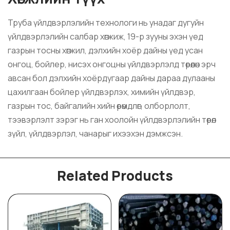
Труба үйлдвэрлэлийн технологи нь унадаг дугуйн
үйлдвэрлэлийн салбар хөгжиж, 19-р зууны эхэн үед
газрын тосны хөгжил, дэлхийн хоёр дайны үед усан
онгоц, бойлер, нисэх онгоцны үйлдвэрлэлд төрөөлөн эрч
авсан бол дэлхийн хоёрдугаар дайны дараа дулааны
цахилгаан бойлер үйлдвэрлэх, химийн үйлдвэр,
газрын тос, байгалийн хийн өрөмдлөг, олборлолт,
тээвэрлэлт зэрэг нь ган хоолойн үйлдвэрлэлийн төрөл
зүйл, үйлдвэрлэл, чанарыг ихээхэн дэмжсэн.
Related Products