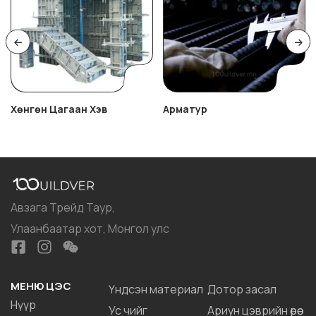
Хөнгөн Цагаан Хэв
Арматур
Авзага Трейд Таур,
Улаанбаатар хот, Монгол улс
МЕНЮ ЦЭС
Үндсэн материал
Дотор засал
Нүүр
Ус чийг
Ариун цэврийн өрөө