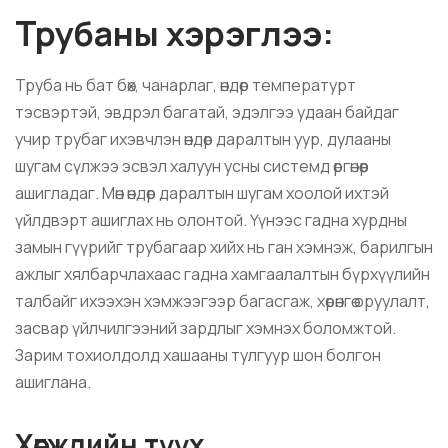
Трубаны хэрэглээ:
Труба нь бат бөх, чанарлаг, өндөр температурт
тэсвэртэй, эвдрэл багатай, эдэлгээ удаан байдаг
учир трубаг ихэвчлэн өндөр даралтын уур, дулааны
шугам сүлжээ эсвэл халуун усны системд өргөнөөр
ашигладаг. Мөн өндөр даралтын шугам хоолой ихтэй
үйлдвэрт ашиглах нь олонтой. Үүнээс гадна хурдны
замын гүүрийг трубагаар хийх нь ган хэмнэж, барилгын
ажлыг хялбарчлахаас гадна хамгаалалтын бүрхүүлийн
талбайг ихээхэн хэмжээгээр багасгаж, хөрөнгө оруулалт,
засвар үйлчилгээний зардлыг хэмнэх боломжтой.
Зарим тохиолдолд хашааны тулгуур шон болгон
ашиглана.
Хөгжлийн түүх