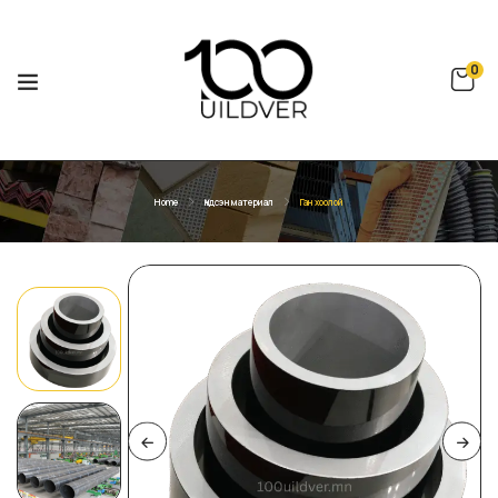
0
Home
Үндсэн материал
Ган хоолой