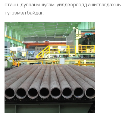
станц, дулааны шугам, үйлдвэрлэлд ашиглагдах нь
түгээмэл байдаг.