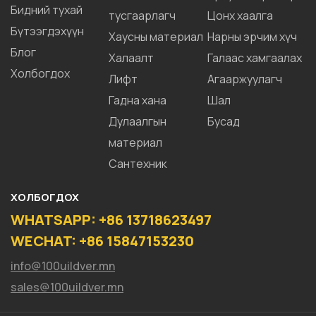
Бидний тухай
тусгаарлагч
Цонх хаалга
Бүтээгдэхүүн
Хаусны материал
Нарны эрчим хүч
Блог
Халаалт
Галаас хамгаалах
Холбогдох
Лифт
Агааржуулагч
Гадна хана
Шал
Дулаалгын
Бусад
материал
Сантехник
ХОЛБОГДОХ
WHATSAPP: +86 13718623497
WECHAT: +86 15847153230
info@100uildver.mn
sales@100uildver.mn