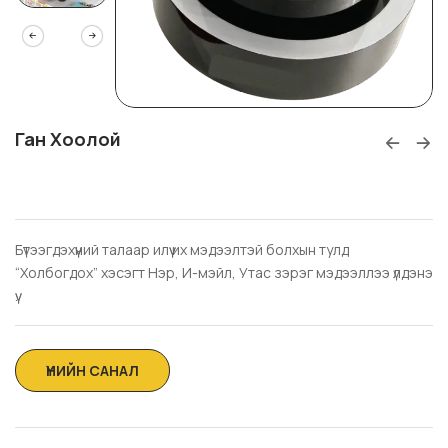
Ган Хоолой
Бүтээгдэхүүний талаар илүү их мэдээлтэй болхын тулд
“Холбогдох” хэсэгт Нэр, И-мэйл, Утас зэрэг мэдээллээ үлдэнэ
үү.