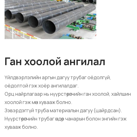
Ган хоолой ангилал
Үйлдвэрлэлийн аргын дагуу трубаг оёдолгүй,
оёдолтой гэж хоёр ангилалдаг.
Орц найрлагаар нь нүүрстөрөгчийн ган хоолой, хайлшин
хоолой гэж мөн хувааж болно.
Зэвэрдэггүй труба материалын дагуу (цайрдсан).
Нүүрстөрөгчийн трубаг өндөр чанарын болон энгийн гэж
хувааж болно.