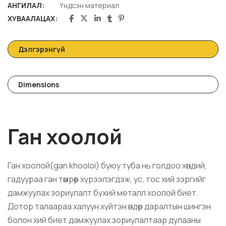
АНГИЛАЛ:
Үндсэн материал
ХУВААЛАЦАХ:
Дэлгэрэнгүй
Dimensions
Ган хоолой
Ган хоолой(
gan khooloi
) буюу туба нь голдоо хөндий,
гадуураа ган төмрөөр хүрээлэгдэж, ус, тос хий зэргийг
дамжуулах зориулалт бүхий металл хоолой биет.
Дотор талаараа халуун хүйтэн өндөр даралтын шингэн
болон хий биет дамжуулах зориулалтаар дулааны