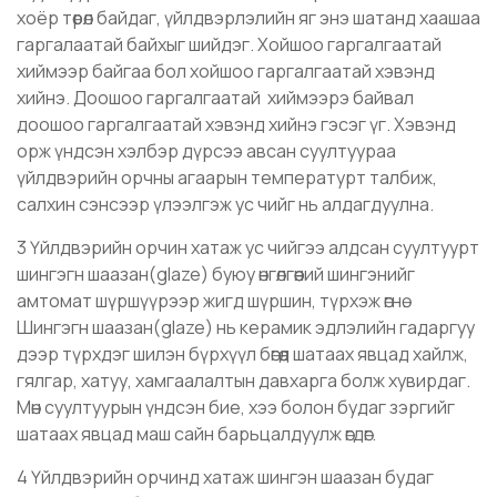
хоёр төрөл байдаг, үйлдвэрлэлийн яг энэ шатанд хаашаа
гаргалаатай байхыг шийдэг. Хойшоо гаргалгаатай
хиймээр байгаа бол хойшоо гаргалгаатай хэвэнд
хийнэ. Доошоо гаргалгаатай хиймээрэ байвал
доошоо гаргалгаатай хэвэнд хийнэ гэсэг үг. Хэвэнд
орж үндсэн хэлбэр дүрсээ авсан суултуураа
үйлдвэрийн орчны агаарын температурт талбиж,
салхин сэнсээр үлээлгэж ус чийг нь алдагдуулна.
3 Үйлдвэрийн орчин хатаж ус чийгээ алдсан суултуурт
шингэгн шаазан(glaze) буюу өнгөлгөөний шингэнийг
амтомат шүршүүрээр жигд шүршин, түрхэж өгнө.
Шингэгн шаазан(glaze) нь керамик эдлэлийн гадаргуу
дээр түрхдэг шилэн бүрхүүл бөгөөд шатаах явцад хайлж,
гялгар, хатуу, хамгаалалтын давхарга болж хувирдаг.
Мөн суултуурын үндсэн бие, хээ болон будаг зэргийг
шатаах явцад маш сайн барьцалдуулж өгдөг.
4 Үйлдвэрийн орчинд хатаж шингэн шаазан будаг