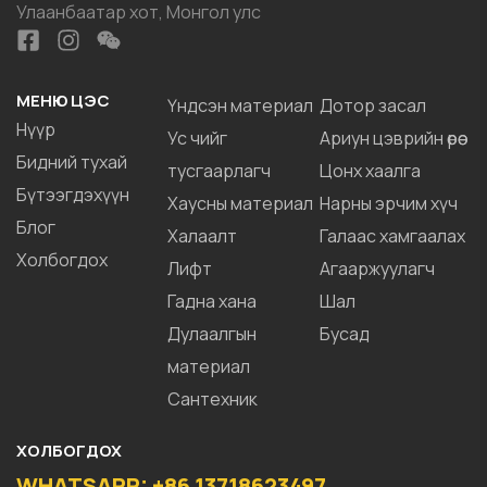
Улаанбаатар хот, Монгол улс
МЕНЮ ЦЭС
Үндсэн материал
Дотор засал
Нүүр
Ус чийг
Ариун цэврийн өрөө
Бидний тухай
тусгаарлагч
Цонх хаалга
Бүтээгдэхүүн
Хаусны материал
Нарны эрчим хүч
Блог
Халаалт
Галаас хамгаалах
Холбогдох
Лифт
Агааржуулагч
Гадна хана
Шал
Дулаалгын
Бусад
материал
Сантехник
ХОЛБОГДОХ
WHATSAPP: +86 13718623497