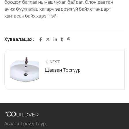
боодол баглаа нь маш чухал байдаг. Олон давтан
ачиж буулгахад хагарч эвдрэхгүй байх стандарт
хангасан байх хэрэгтэй.
Хуваалацах:
NEXT
Шаазан Тосгуур
Авзага Трейд Таур,