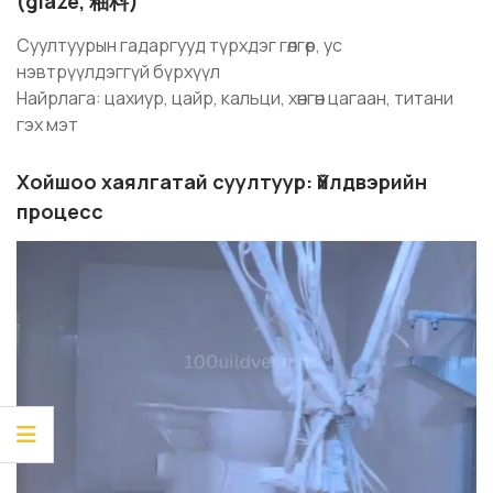
(glaze, 釉料)
Суултуурын гадаргууд түрхдэг гөлгөр, ус
нэвтрүүлдэггүй бүрхүүл
Найрлага: цахиур, цайр, кальци, хөнгөн цагаан, титани
гэх мэт
Хойшоо хаялгатай суултуур: Үйлдвэрийн
процесс