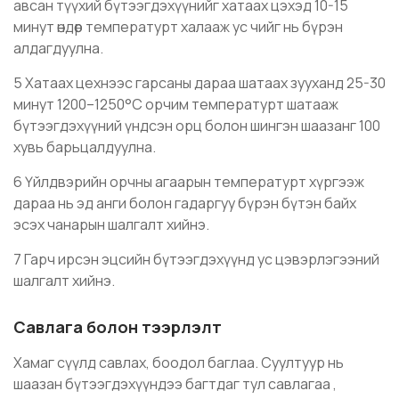
авсан түүхий бүтээгдэхүүнийг хатаах цэхэд 10-15
минут өндөр температурт халааж ус чийг нь бүрэн
алдагдуулна.
5 Хатаах цехнээс гарсаны дараа шатаах зууханд 25-30
минут 1200–1250°C орчим температурт шатааж
бүтээгдэхүүний үндсэн орц болон шингэн шаазанг 100
хувь барьцалдуулна.
6 Үйлдвэрийн орчны агаарын температурт хүргээж
дараа нь эд анги болон гадаргуу бүрэн бүтэн байх
эсэх чанарын шалгалт хийнэ.
7 Гарч ирсэн эцсийн бүтээгдэхүүнд ус цэвэрлэгээний
шалгалт хийнэ.
Савлага болон тээрлэлт
Хамаг сүүлд савлах, боодол баглаа. Суултуур нь
шаазан бүтээгдэхүүндээ багтдаг тул савлагаа ,