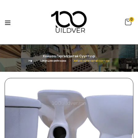
0
Хойшоо Гаргалгаатай Суултуур
Нүүр
Ариун цэвэрийн өрөө
Хойшоо гаргалгаатай суултуур