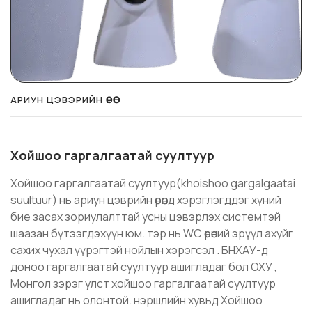
АРИУН ЦЭВЭРИЙН ӨРӨӨ
Хойшоо гаргалгаатай суултуур
Хойшоо гаргалгаатай суултуур(khoishoo gargalgaatai
suultuur) нь ариун цэврийн өрөөнд хэрэглэгддэг хүний
бие засах зориулалттай усны цэвэрлэх системтэй
шаазан бүтээгдэхүүн юм. тэр нь WC өрөөний эрүүл ахуйг
сахих чухал үүрэгтэй нойлын хэрэгсэл . БНХАУ-д
доноо гаргалгаатай суултуур ашигладаг бол ОХУ ,
Монгол зэрэг улст хойшоо гаргалгаатай суултуур
ашигладаг нь олонтой. нэршлийн хувьд Хойшоо