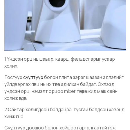
1 Үндсэн орц нь шавар, кварц, фельдспарыг усаар
холих.
Тосгуур
суултуур
болон плита зэрэг шаазан эдлэлийг
үйлдвэрлэх явц нь их төлөв адилхан байдаг. Эхлээд
үндсэн орц, нэмэлт орцоо mixer төхөөрөмжид маш сайн
холиж өгдөг.
2 Сайтар холигдсон бэлдэцээ тусгай бэлдсэн хэвэнд
хийж өгнө.
Суултуур доошоо болон хойшоо гаргалгаатай гэж