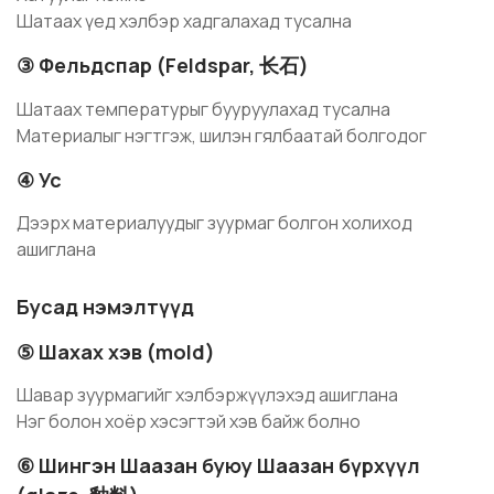
Шатаах үед хэлбэр хадгалахад тусална
③ Фельдспар (Feldspar, 长石)
Шатаах температурыг бууруулахад тусална
Материалыг нэгтгэж, шилэн гялбаатай болгодог
④ Ус
Дээрх материалуудыг зуурмаг болгон холиход
ашиглана
Бусад нэмэлтүүд
⑤ Шахах хэв (mold)
Шавар зуурмагийг хэлбэржүүлэхэд ашиглана
Нэг болон хоёр хэсэгтэй хэв байж болно
⑥ Шингэн Шаазан буюу Шаазан бүрхүүл