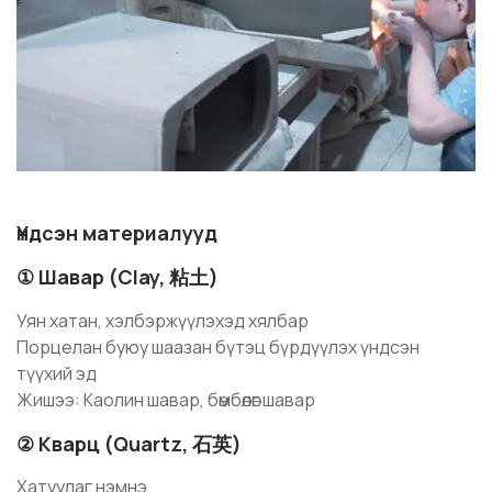
Үндсэн материалууд
① Шавар (Clay, 粘土)
Уян хатан, хэлбэржүүлэхэд хялбар
Порцелан буюу шаазан бүтэц бүрдүүлэх үндсэн
түүхий эд
Жишээ: Каолин шавар, бөмбөлөг шавар
② Кварц (Quartz, 石英)
Хатуулаг нэмнэ