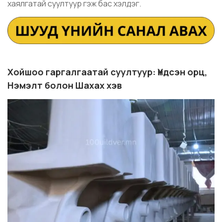
хаялгатай суултуур гэж бас хэлдэг.
Хойшоо гаргалгаатай суултуур: Үндсэн орц,
Нэмэлт болон Шахах хэв