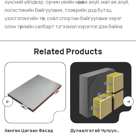
хүнсний үйлдвэр, орчин үеийн хөдөө аж ахуй, мал аж ахуй,
логистикийн байгууламж, тээврийн дэд бүтэц,
үзэсгэлэнгийн төв, соёл спортын байгууламж зэрэг
олон төрлийн салбарт түгээмэл хэрэглэгдэж байна.
Related Products
Хөнгөн Цагаан Фасад
Дулаалгатай Чулуун