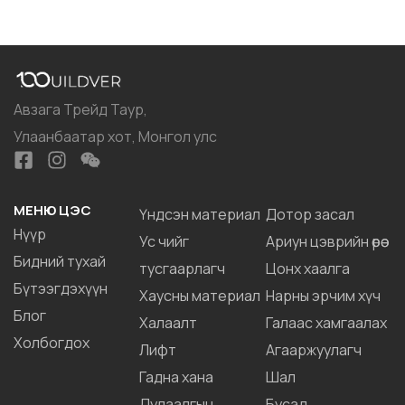
Фасад
Авзага Трейд Таур,
Улаанбаатар хот, Монгол улс
МЕНЮ ЦЭС
Үндсэн материал
Дотор засал
Нүүр
Ус чийг
Ариун цэврийн өрөө
Бидний тухай
тусгаарлагч
Цонх хаалга
Бүтээгдэхүүн
Хаусны материал
Нарны эрчим хүч
Блог
Халаалт
Галаас хамгаалах
Холбогдох
Лифт
Агааржуулагч
Гадна хана
Шал
Дулаалгын
Бусад