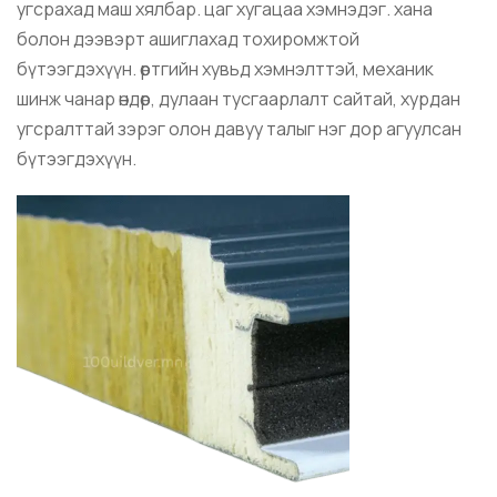
угсрахад маш хялбар. цаг хугацаа хэмнэдэг. хана
болон дээвэрт ашиглахад тохиромжтой
бүтээгдэхүүн. өртгийн хувьд хэмнэлттэй, механик
шинж чанар өндөр, дулаан тусгаарлалт сайтай, хурдан
угсралттай зэрэг олон давуу талыг нэг дор агуулсан
бүтээгдэхүүн.