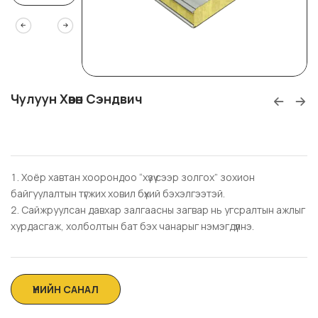
Чулуун Хөвөн Сэндвич
Хоёр хавтан хоорондоо “хүзүү сээр золгох” зохион
байгуулалтын түгжих ховил бүхий бэхэлгээтэй.
Сайжруулсан давхар залгаасны загвар нь угсралтын ажлыг
хурдасгаж, холболтын бат бэх чанарыг нэмэгдүүлнэ.