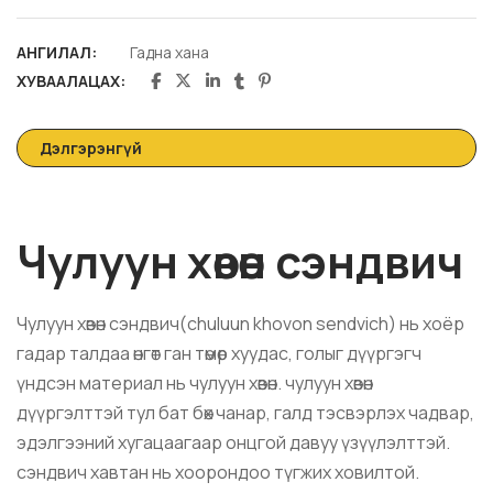
АНГИЛАЛ:
Гадна хана
ХУВААЛАЦАХ:
Дэлгэрэнгүй
Чулуун хөвөн сэндвич
Чулуун хөвөн сэндвич(
chuluun khovon sendvich
) нь хоёр
гадар талдаа өнгөт ган төмөр хуудас, голыг дүүргэгч
үндсэн материал нь чулуун хөвөн. чулуун хөвөн
дүүргэлттэй тул бат бөх чанар, галд тэсвэрлэх чадвар,
эдэлгээний хугацаагаар онцгой давуу үзүүлэлттэй.
сэндвич хавтан нь хоорондоо түгжих ховилтой.