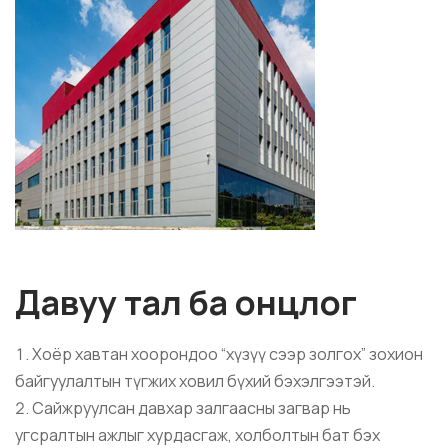
Давуу тал ба онцлог
Хоёр хавтан хоорондоо “хүзүү сээр золгох” зохион
байгуулалтын түгжих ховил бүхий бэхэлгээтэй.
Сайжруулсан давхар залгаасны загвар нь
угсралтын ажлыг хурдасгаж, холболтын бат бэх