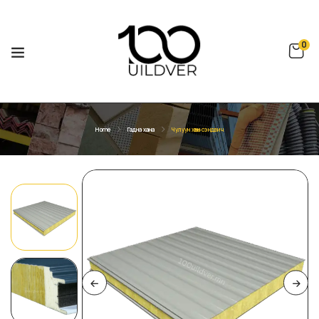
0
Home
Гадна хана
Чулуун хөвөн сэндвич