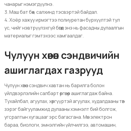
чанарыг нэмэгдүүлнэ.
Маш бат бөх, салхинд тэсвэртэй байдал.
Хоёр хажуу ирмэгтээ полиуретан бүрхүүлтэй тул
ус, чийг нэвтрүүлэхгүй бөгөөд энэ нь фасадны дулаалгын
материалыг гэмтэхээс хамгаалдаг.
Чулуун хөвөн сэндвичийн
ашиглагдах газрууд
Чулуун хөвөн сэндвич хавтан нь барилга болон
үйлдвэрлэлийн салбарт өргөнөөр ашиглагдаж байна.
Тухайлбал, агуулах, хөргүүртэй агуулах, худалдааны төв
зэрэг байгууламжид дулааны хэмнэлт бий болгож,
угсралтын хугацааг эрс багасгана. Мөн электрон
бараа, биологи, эмнэлгийн үйлчилгээ, автомашин,