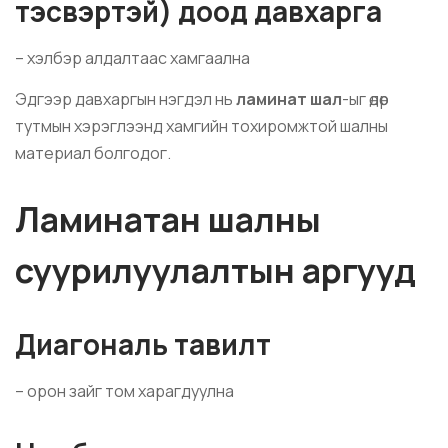
тэсвэртэй) доод давхарга
– хэлбэр алдалтаас хамгаална
Эдгээр давхаргын нэгдэл нь
ламинат шал
-ыг өдөр
тутмын хэрэглээнд хамгийн тохиромжтой шалны
материал болгодог.
Ламинатан шалны
суурилуулалтын аргууд
Диагональ тавилт
– орон зайг том харагдуулна