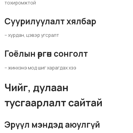
тохиромжтой
Суурилуулалт хялбар
– хурдан, цэвэр угсралт
Гоёлын өргөн сонголт
– жинхэнэ мод шиг харагдах хээ
Чийг, дулаан
тусгаарлалт сайтай
Эрүүл мэндэд аюулгүй