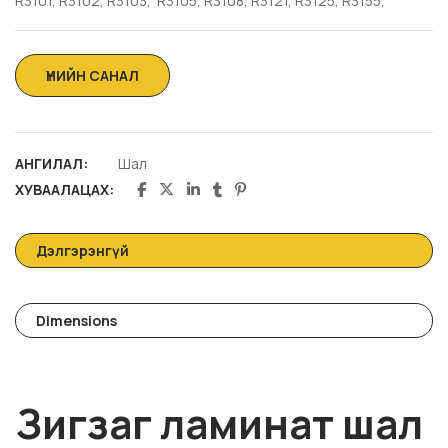
R3101, R3102, R3103, R3105, R3108, R3121, R3125, R3155,
АНГИЛАЛ:
Шал
ХУВААЛАЦАХ:
Дэлгэрэнгүй
Dimensions
Зигзаг ламинат шал