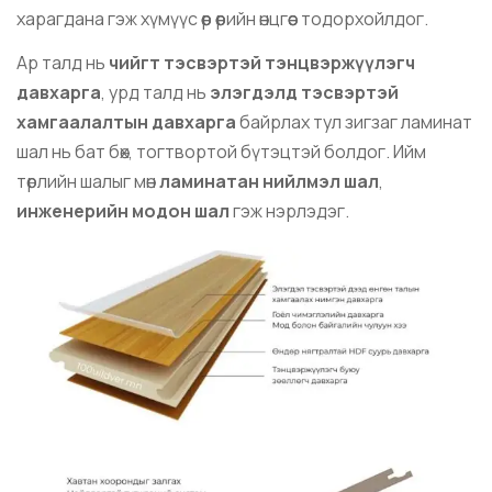
харагдана гэж хүмүүс өөр өөрийн өнцгөөс тодорхойлдог.
Ар талд нь
чийгт тэсвэртэй тэнцвэржүүлэгч
давхарга
, урд талд нь
элэгдэлд тэсвэртэй
хамгаалалтын давхарга
байрлах тул зигзаг ламинат
шал нь бат бөх, тогтвортой бүтэцтэй болдог. Ийм
төрлийн шалыг мөн
ламинатан нийлмэл шал
,
инженерийн модон шал
гэж нэрлэдэг.