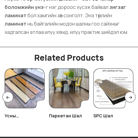
боломжийн үнэ
-г нэг дороос хүсэж байвал
зигзаг
ламинат
бол хамгийн зөв сонголт. Энэ төрлийн
ламинат
нь байгалийн модон шалны гоо сайхныг
хадгалсан атлаа илүү хямд, илүү практик шийдэл юм.
Related Products
Усны
Паркетан Шал
SPC Шал
Хамгаалалттай
Ламинат Шал
2026 Best