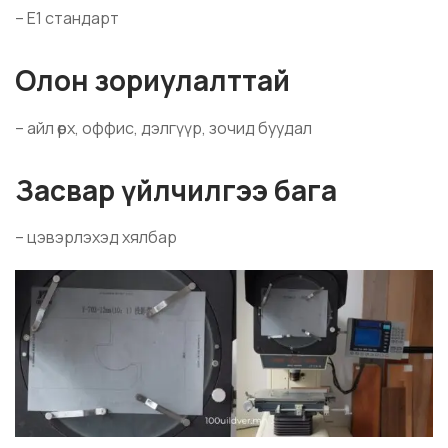
– E1 стандарт
Олон зориулалттай
– айл өрх, оффис, дэлгүүр, зочид буудал
Засвар үйлчилгээ бага
– цэвэрлэхэд хялбар