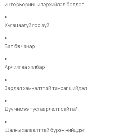
интерьерийн илэрхийлэл болдог.
Хугацаагүй гоо зүй
Бат бөх чанар
Арчилгаа хялбар
Зардал хэмнэлттэй тансаг шийдэл
Дуу чимээ тусгаарлалт сайтай
Шалны халаалттай бүрэн нийцдэг