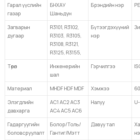
Гарал үүслийн
БНХАУ
Брэндийн нэр
P
газар
Шаньдун
Загварын
R3101, R3102,
Бүтээгдэхүүний
Зи
дугаар
R3103, R3105,
нэр
R3108, R3121,
R3125, R3155,
Төрөл
Инженерийн
Гэрчилгээ
IS
шал
Материал
MHDF HDF MDF
Хэмжээ
60
Элэгдлийн
AC1 AC2 AC3
Налуу
U-
давхарга
AC4 AC5 AC6
Гадаргуугийн
Болор/Толь/
Давуу тал
Ха
боловсруулалт
Гантиг/Мэтт
нэ