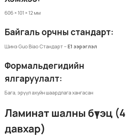
606 × 101 × 12 мм
Байгаль орчны стандарт:
Шинэ Guo Biao Стандарт –
E1 зэрэглэл
Формальдегидийн
ялгаруулалт:
Бага, эрүүл ахуйн шаардлага хангасан
Ламинат шалны бүтэц (4
давхар)