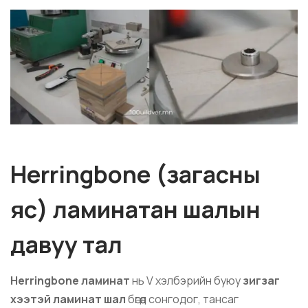
Herringbone (загасны
яс) ламинатан шалын
давуу тал
Herringbone ламинат
нь V хэлбэрийн буюу
зигзаг
хээтэй ламинат шал
бөгөөд сонгодог, тансаг