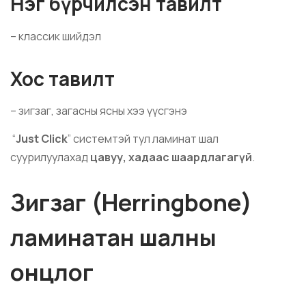
Нэг бүрчилсэн тавилт
– классик шийдэл
Хос тавилт
– зигзаг, загасны ясны хээ үүсгэнэ
“
Just Click
” системтэй тул ламинат шал
суурилуулахад
цавуу, хадаас шаардлагагүй
.
Зигзаг (Herringbone)
ламинатан шалны
онцлог