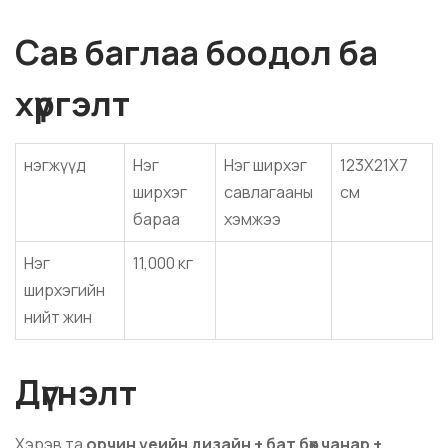
Сав баглаа боодол ба
хүргэлт
нэгжүүд
Нэг
Нэг ширхэг
123X21X7
ширхэг
савлагааны
см
бараа
хэмжээ
Нэг
11,000 кг
ширхэгийн
нийт жин
Дүгнэлт
Хэрэв та
орчин үеийн дизайн + бат бөх чанар +