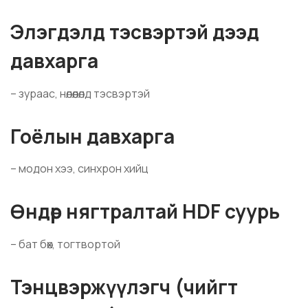
Элэгдэлд тэсвэртэй дээд
давхарга
– зураас, нөлөөлөлд тэсвэртэй
Гоёлын давхарга
– модон хээ, синхрон хийц
Өндөр нягтралтай HDF суурь
– бат бөх, тогтвортой
Тэнцвэржүүлэгч (чийгт