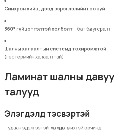
Синхрон хийц, дээд зэрэглэлийн гоо зүй
360° гүйцэтгэлтэй холболт
– бат бөх угсралт
Шалны халаалтын системд тохиромжтой
(геотермийн халаалттай)
Ламинат шалны давуу
талууд
Элэгдэлд тэсвэртэй
– удаан эдэлгээтэй, хөл хөдөлгөөн ихтэй орчинд