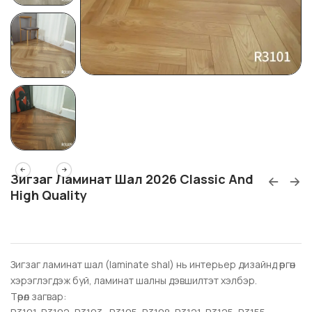
Зигзаг Ламинат Шал 2026 Classic And
High Quality
Зигзаг ламинат шал (laminate shal) нь интерьер дизайнд өргөн
хэрэглэгдэж буй, ламинат шалны дэвшилтэт хэлбэр.
Төрөл загвар: