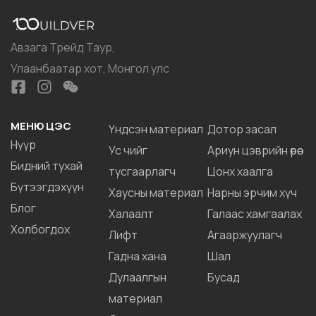
Waterproof
Авзага Трейд Таур,
Улаанбаатар хот, Монгол улс
МЕНЮ ЦЭС
Үндсэн материал
Дотор засал
Нүүр
Ус чийг
Ариун цэврийн өрөө
Бидний тухай
тусгаарлагч
Цонх хаалга
Бүтээгдэхүүн
Хаусны материал
Нарны эрчим хүч
Блог
Халаалт
Галаас хамгаалах
Холбогдох
Лифт
Агааржуулагч
Гадна хана
Шал
Дулаалгын
Бусад
материал