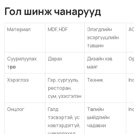
Г
ол шинж чанарууд
Материал
MDF, HDF
Элэгдлийн
A
эсэргүүцлийн
түвшин
Суурилуулах
Дарах
Дизайн хэв
Ор
төрөл
маяг
Хэрэглээ
Гэр, сургууль,
Техник
In
ресторан,
сүм, үзэсгэлэн
Онцлог
Галд
Төслийн
In
тэсвэртэй, ус
шийдлийн
нэвтэрдэггүй,
чадавхи
цэвэрлэхэд