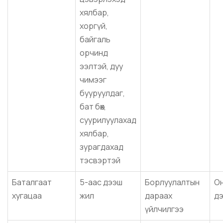
хялбар,
хоргүй,
байгаль
орчинд
ээлтэй, дуу
чимээг
бууруулдаг,
бат бөх,
суурилуулахад
хялбар,
зурагдахад
тэсвэртэй
Баталгаат
5-аас дээш
Борлуулалтын
Он
хугацаа
жил
дараах
д
үйлчилгээ