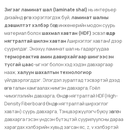
Зигзаг ламинат шал (laminate shal)
нь интерьер
дизайнд өргөн хэрэглэгдэж буй,
ламинат шалны
дэвшилтэт хэлбэр
бөгөөд инженерийн модон суурь
материал болох
шахмал хавтан (HDF)
эсвэл
өндөр
нягтралтай шилэн хавтан /
ширхэглэг хавтан
/
дээр
суурилдаг. Энэхүү ламинат шал нь гадаргуудаа
термореактив амин давирхайгаар шингээсэн
тусгай цаас
-ыг нэг болон хэд хэдэн давхаргаар
нааж,
халуун шахалтын технологиор
үйлдвэрлэгддэг. Элэгдэл
зуралтад
тэсвэртэй дээд
өнгөн талын хамгаалах нимгэн давхарга, Гоёл
чимэглэлийн давхарга, Өндөр нягтралтай HDF(High-
Density Fiberboard Өндөр нягтралтай ширхэглэг
хавтан) суурь давхарга, Тэнцвэржүүлэгч буюу зөөллөгч
давхарга гэсэн үндсэн бүтэцтэй.суурилуулсны дараа
харагдах хэлбэрийн хувьд загсан яс, z, v хэлбэртэй