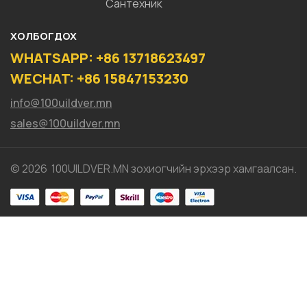
Сантехник
ХОЛБОГДОХ
WHATSAPP: +86 13718623497
WECHAT: +86 15847153230
info@100uildver.mn
sales@100uildver.mn
© 2026 100UILDVER.MN зохиогчийн эрхээр хамгаалсан.