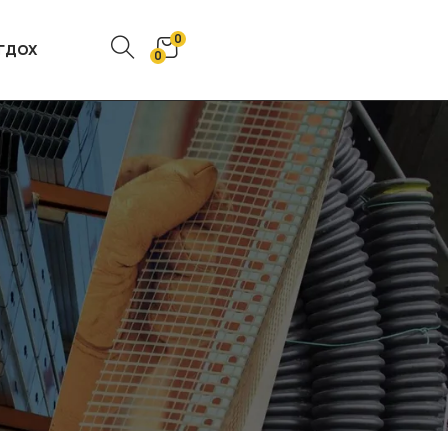
0
ГДОХ
0