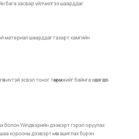
ийн бага засвар үйлчилгээ шаарддаг.
ртэй материал шаарддаг газарт хамгийн
ихтэй эсвэл тоног төхөөрөмжийг байнга хөдөлгөдөг
ах болон Үйлдвэрийн дээвэрт гэрэл оруулах
шаа хорооны дээвэрт мөн ашиглах бүрэн