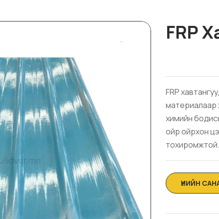
FRP Х
FRP хавтангуу
материалаар хи
химийн бодисыг
ойр ойрхон ц
тохиромжтой