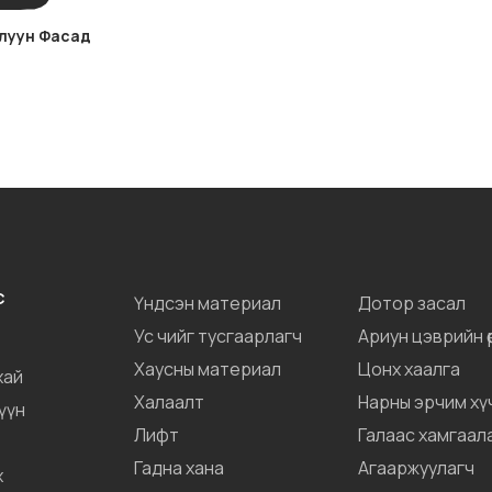
луун Фасад
С
Үндсэн материал
Дотор засал
Ус чийг тусгаарлагч
Ариун цэврийн өрө
Хаусны материал
Цонх хаалга
хай
Халаалт
Нарны эрчим хү
үүн
Лифт
Галаас хамгаал
Гадна хана
Агааржуулагч
х