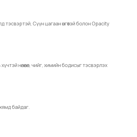
д тэсвэртэй, Сүүн цагаан өнгөтэй болон Opacity
үчтэй нөлөөлөл, чийг, химийн бодисыг тэсвэрлэх
хямд байдаг.