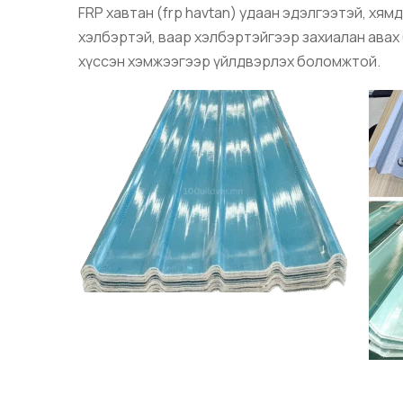
FRP хавтан (
frp havtan
) удаан эдэлгээтэй, хям
хэлбэртэй, ваар хэлбэртэйгээр захиалан авах б
хүссэн хэмжээгээр үйлдвэрлэх боломжтой.