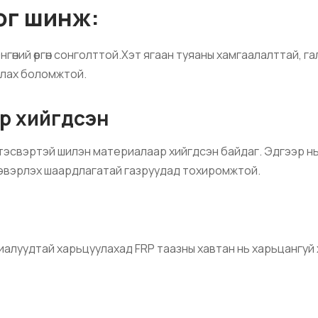
ог шинж:
гөний өргөн сонголттой.Хэт ягаан туяаны хамгаалалттай, гал
алах боломжтой.
ар хийгдсэн
 тэсвэртэй шилэн материалаар хийгдсэн байдаг. Эдгээр нь х
н цэвэрлэх шаардлагатай газруудад тохиромжтой.
иалуудтай харьцуулахад FRP таазны хавтан нь харьцангуй 