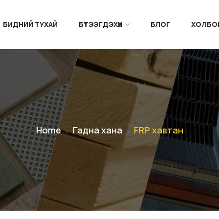
БИДНИЙ ТУХАЙ
БҮТЭЭГДЭХҮҮН
БЛОГ
ХОЛБО
Home
Гадна хана
FRP хавтан