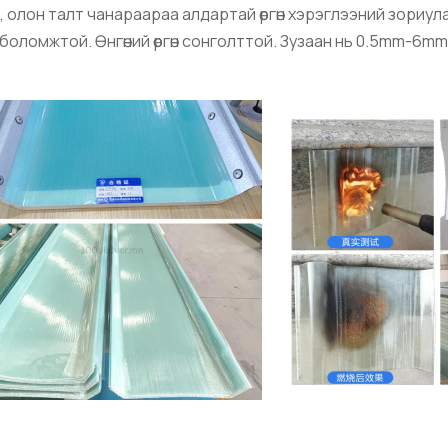
д, олон талт чанараараа алдартай өргөн хэрэглээний зориу
оломжтой. Өнгөний өргөн сонголттой. Зузаан нь 0.5mm-6mm 