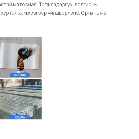
лалтай материал. Тэгш гадаргуу, долгионы
хүртэл хэмжээгээр үйлдвэрлэнэ. Өргөн нь мөн