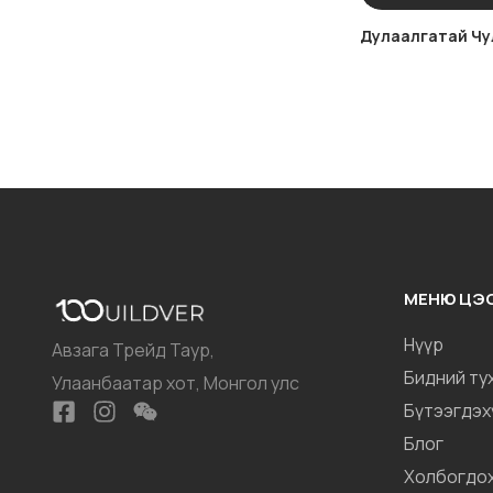
Дулаалгатай Чу
МЕНЮ ЦЭ
Нүүр
Авзага Трейд Таур,
Бидний ту
Улаанбаатар хот, Монгол улс
Бүтээгдэх
Блог
Холбогдо