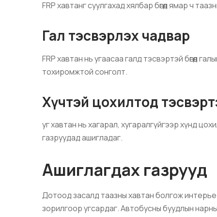
FRP хавтанг суулгахад хялбар бөгөөд ямар ч та
Гал тэсвэрлэх чадвар
FRP хавтан нь угаасаа галд тэсвэртэй бөгөөд г
тохиромжтой сонголт.
Хүчтэй цохилтод тэсвэрт
уг хавтан нь хагарал, хугаралгүйгээр хүнд цохилты
газруудад ашигладаг.
Ашиглагдах газрууд
Дотоод засалд таазны хавтан болгож интерьер
зорилгоор угсардаг. Автобусны буудлын нарны