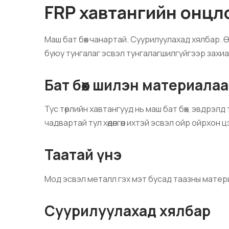
FRP хавтангийн онцл
Маш бат бөх чанартай. Суурилуулахад хялбар. Өн
буюу тунгалаг эсвэл тунгалагшилгүйгээр захи
Бат бөх шилэн материала
Тус төрлийн хавтангууд нь маш бат бөх, эвдрэлд
чадвартай тул хөдөлгөөн ихтэй эсвэл ойр ойрхо
Таатай үнэ
Мод эсвэл металл гэх мэт бусад таазны матер
Суурилуулахад хялбар