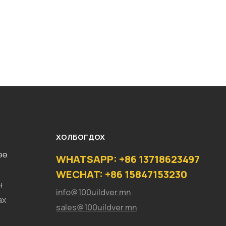
ХОЛБОГДОХ
ө
WHATSAPP: +86 13718623497
WECHAT: +86 15847153230
ч
info@100uildver.mn
ах
sales@100uildver.mn