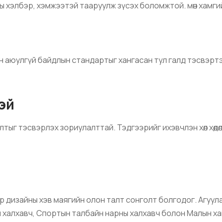
азны хэлбэр, хэмжээтэй тааруулж зүсэх боломжтой. мөн хамг
алын аюулгүй байдлын стандартыг хангасан тул галд тэсвэ
эй
г тэсвэрлэх зориулалттай. Тэдгээрийг ихэвчлэн хөл хөдөлгөөн 
 дизайны хэв маягийн олон талт сонголт болгодог. Агуул
 халхавч, Спортын талбайн нарны халхавч болон Малын ха