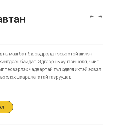
автан
д нь маш бат бөх, эвдрэлд тэсвэртэй шилэн
йгдсэн байдаг. Эдгээр нь хүчтэй нөлөөлөл, чийг,
 тэсвэрлэх чадвартай тул хөдөлгөөн ихтэй эсвэл
эвэрлэх шаардлагатай газруудад
.