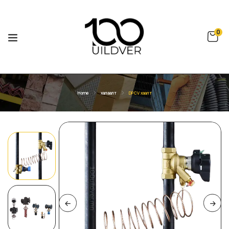
0
Home
халаалт
DPCV хаалт