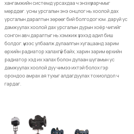
хангамжийн системд урсахдаа ч энэхүү зарчмыг
мөрддөг. усны урсгалын энэ онцлог нь хоолой дах
урсгалын даралтын зөрөөг бий болгодог юм. даруй ус
дамжуулах хоолой дах урсгалын дурын хоёр чигийг
сонгон авч даралтыг нь хэмжиж үзэхэд адил биш
болдог. үүнээс улбаалж дулаалгын хугацаанд зарим
өрхийн радиатор халахгүй байх, харин зарим өрхийн
радиатор хэд их халах болон дулаан шугамын ус
дамжуулах хоолой дуу чимээ ихтэй болох гэр
орондоо амрах ая тухыг алдагдуулах тохиолдол ч
гардаг.