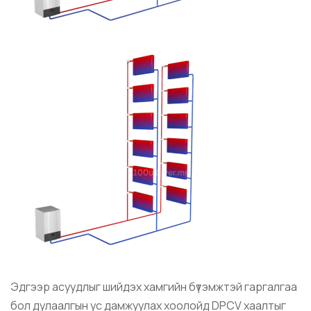
Эдгээр асуудлыг шийдэх хамгийн бүтэмжтэй гаргалгаа
бол дулаалгын ус дамжуулах хоолойд DPCV хаалтыг