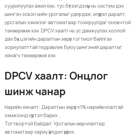
суурилуулах ажил юм. тус бүтээгдэхүүн нь систем дэх
шингэн эсвэл хийн урсгалыг удирдаж, илүүдэл даралт,
урсгалын хэмжээг автоматаар тохируулдаг оновчтой
төхөөрөмж юм. DPCV хаалт нь ус дамжуулах хоолой
дах бүх цэгийн даралтын зөрүүг тогтмол байлгах
зориулалттай гидравлик буюу шингэний даралтыг
хянагч төхөөрөмж юм.
DPCV хаалт: Онцлог
шинж чанар
Нарийн хяналт: Даралтын зөрүүг ±1% нарийвчлалтай
хэмжээнд хүртэл барих .
Тогтвортой байдал: Урсгалын өөрчлөлтөд
автоматаар хариу үйлдэл үзүүлэх.