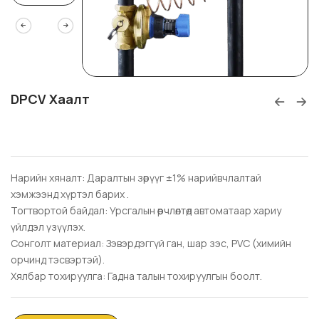
DPCV Хаалт
Нарийн хяналт: Даралтын зөрүүг ±1% нарийвчлалтай
хэмжээнд хүртэл барих .
Тогтвортой байдал: Урсгалын өөрчлөлтөд автоматаар хариу
үйлдэл үзүүлэх.
Сонголт материал: Зэвэрдэггүй ган, шар зэс, PVC (химийн
орчинд тэсвэртэй).
Хялбар тохируулга: Гадна талын тохируулгын боолт.