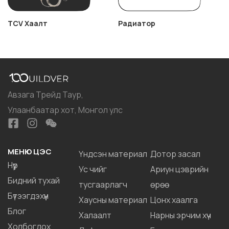
TCV Хаалт
Радиатор
Авзага Трейд Таур,
Улаанбаатар хот, Монгол улс
МЕНЮ ЦЭС
Үндсэн материал
Дотор засал
Нүүр
Ус чийг
Ариун цэврийн
Бидний тухай
тусгаарлагч
өрөө
Бүтээгдэхүүн
Хаусны материал
Цонх хаалга
Блог
Халаалт
Нарны эрчим хүч
Холбогдох