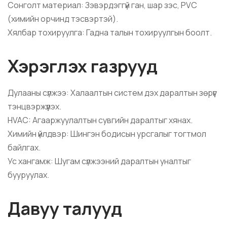
Сонголт материал: Зэвэрдэггүй ган, шар зэс, PVC
(химийн орчинд тэсвэртэй).
Хялбар тохируулга: Гадна талын тохируулгын боолт.
Хэрэглэх газрууд
Дулааны сүлжээ: Халаалтын систем дэх даралтын зөрүүг
тэнцвэржүүлэх.
HVAC: Агааржуулалтын сувгийн даралтыг хянах.
Химийн үйлдвэр: Шингэн бодисын урсгалыг тогтмол
байлгах.
Ус хангамж: Шугам сүлжээний даралтын уналтыг
бууруулах.
Давуу талууд