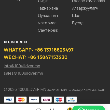
Лифт
Галаас хамгаалах
Гадна хана
Агааржуулагч
Дулаалгын
Шал
материал
Бусад
Сантехник
ХОЛБОГДОХ
WHATSAPP: +86 13718623497
WECHAT: +86 15847153230
info@100uildver.mn
sales@100uildver.mn
© 2026 100UILDVER.MN зохиогчийн эрхээр хамгаалсан.
0