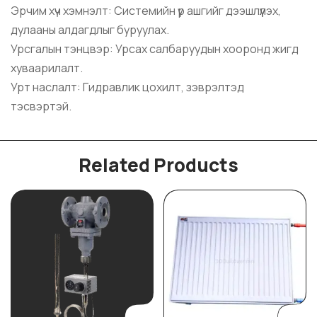
Эрчим хүч хэмнэлт: Системийн үр ашгийг дээшлүүлэх,
дулааны алдагдлыг буруулах.
Урсгалын тэнцвэр: Урсах салбаруудын хооронд жигд
хуваарилалт.
Урт наслалт: Гидравлик цохилт, зэврэлтэд
тэсвэртэй.
Related Products