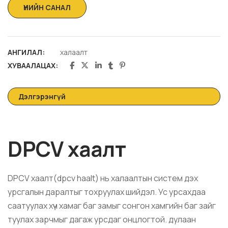
АНГИЛАЛ:
халаалт
ХУВААЛАЦАХ:
Дэлгэрэнгүй
DPCV хаалт
DPCV хаалт(
dpcv haalt
) нь халаалтын систем дэх
урсгалын даралтыг тохруулах шийдэл. Ус урсахдаа
саатуулах хүч хамаг баг замыг сонгон хамгийн баг зайг
туулах зарчмыг дагаж урсдаг онцлогтой. дулаан