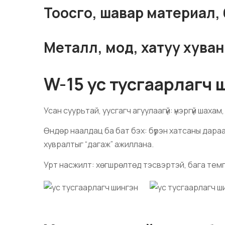
Тоосго, шавар материал,
Металл, мод, хатуу хуван
W-15 ус тусгаарлагч 
Усан суурьтай, уусгагч агуулаагүй: үнэргүй шаха
Өндөр наалдац ба бат бэх: бүрэн хатсаны дараа
хувралтыг “дагаж” ажиллана.
Урт насжилт: хөгшрөлтөд тэсвэртэй, бага темп