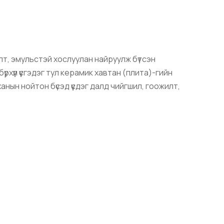
лт, эмульстэй хослуулан найруулж бүтсэн
рхүүл үүсгэдэг тул керамик хавтан (плита)-гийн
ын нойтон бүсэд үүсдэг далд чийгшил, гоожилт,