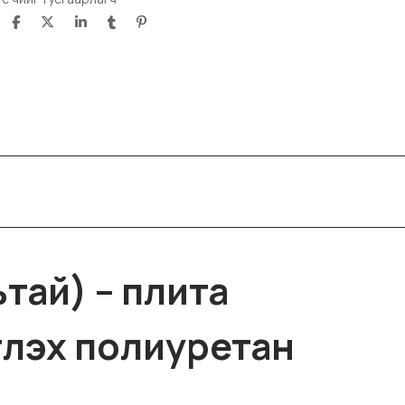
тай) – плита
глэх полиуретан