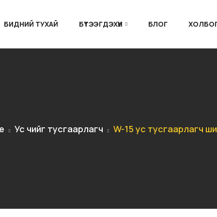
БИДНИЙ ТУХАЙ
БҮТЭЭГДЭХҮҮН
БЛОГ
ХОЛБО
e
Ус чийг тусгаарлагч
W-15 ус тусгаарлагч ш