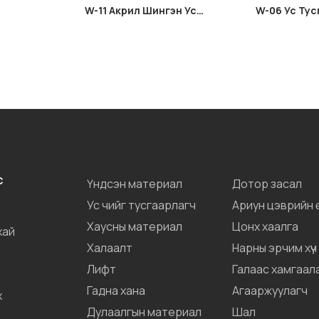
W-11 Акрил Шингэн Ус
W-06 Ус Ту
Тусгаарлагч
Цемент
С
Үндсэн материал
Дотор засал
Ус чийг тусгаарлагч
Ариун цэврийн 
Хаусны материал
Цонх хаалга
хай
Халаалт
Нарны эрчим хүч
Лифт
Галаас хамгаал
Гадна хана
Агааржуулагч
х
Дулаалгын материал
Шал