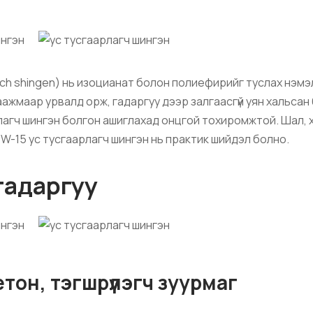
gch shingen) нь изоцианат болон полиефирийг туслах нэмэ
аажмаар урвалд орж, гадаргуу дээр залгаасгүй уян хальсан бү
агч шингэн болгон ашиглахад онцгой тохиромжтой. Шал, хан
W-15 ус тусгаарлагч шингэн нь практик шийдэл болно.
гадаргуу
он, тэгшрүүлэгч зуурмаг