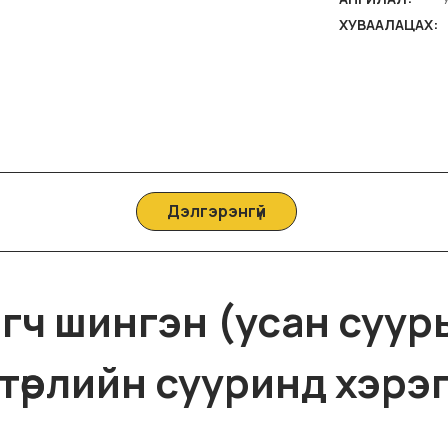
ХУВААЛАЦАХ:
Дэлгэрэнгүй
агч шингэн (усан суурь
төрлийн сууринд хэрэ