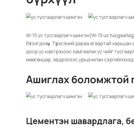
W-15 ус тусгаарлагч шингэн(W-15 us tusgaarla
бүтээгдэхүүн. Түрхсэний дараа агаартай харьцан 
доор ус нэвтрэхээс хамгаалах ус чийг тусгаарл
мөөгөнцөр, эвдрэлээс урьдчилан сэргийлэхэд 
Ашиглах боломжтой 
Цементэн шавардлага, бет