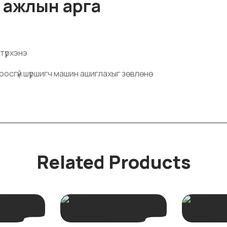
 ажлын арга
 түрхэнэ
оосгүй шүршигч машин ашиглахыг зөвлөнө
Related Products