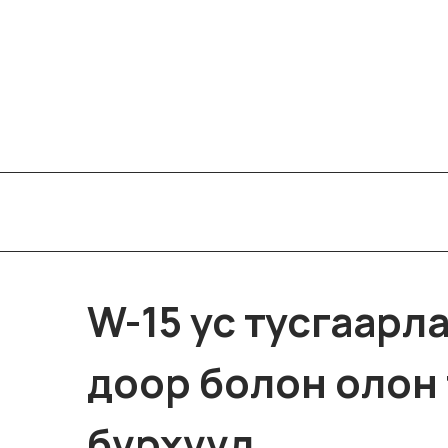
W-15 ус тусгаарл
доор болон олон 
бүрхүүл