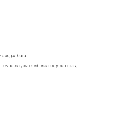
эх эрсдэл бага.
 температурын хэлбэлзлээс үүдэх ан цав,
.