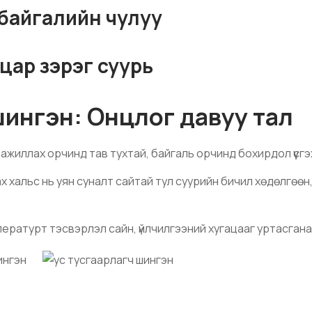
 байгалийн чулуу
цар зэрэг суурь
шингэн: Онцлог давуу тал
м, ажиллах орчинд тав тухтай, байгаль орчинд бохирдол үүсг
х хальс нь уян суналт сайтай тул суурийн бичил хөдөлгөөн,
ературт тэсвэрлэл сайн, үйлчилгээний хугацааг уртасгана