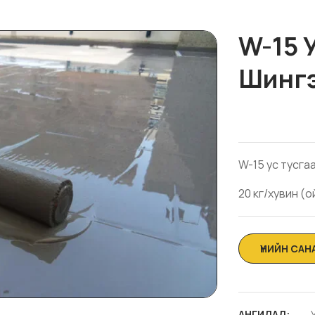
W-15 
Шинг
W-15 ус тусга
20 кг/хувин (
АНГИЛАЛ: