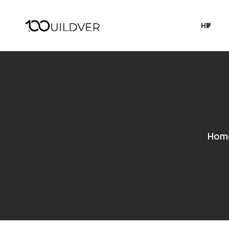
НҮҮР
Hom