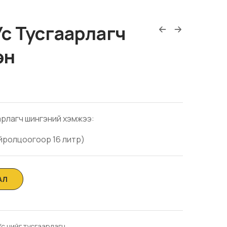
Ус Тусгаарлагч
эн
арлагч шингэний хэмжээ:
ойролцоогоор 16 литр)
Ус чийг тусгаарлагч