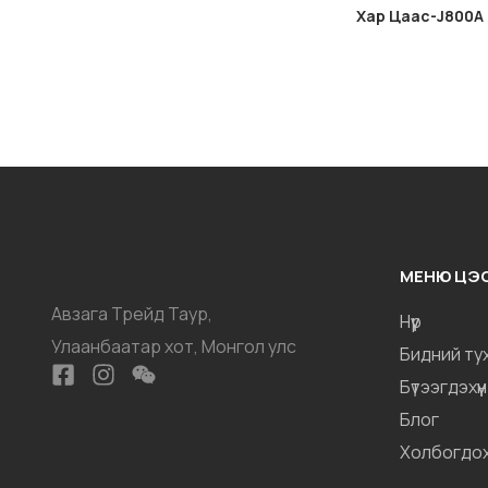
Хар Цаас-J800A
МЕНЮ ЦЭ
Авзага Трейд Таур,
Нүүр
Улаанбаатар хот, Монгол улс
Бидний ту
Бүтээгдэхүүн
Блог
Холбогдо