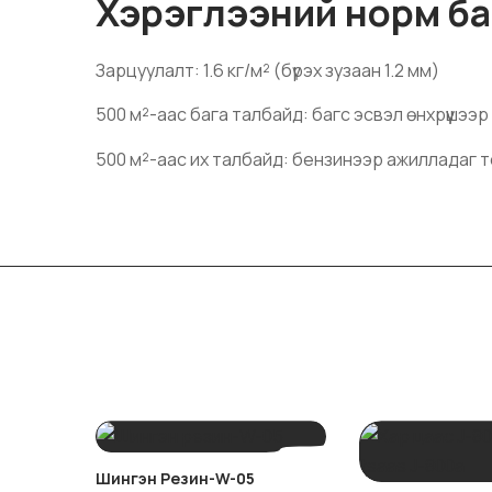
Хэрэглээний норм ба
Зарцуулалт: 1.6 кг/м² (бүрэх зузаан 1.2 мм)
500 м²-аас бага талбайд: багс эсвэл өнхрүүшээр
500 м²-аас их талбайд: бензинээр ажилладаг т
Шингэн Резин-W-05