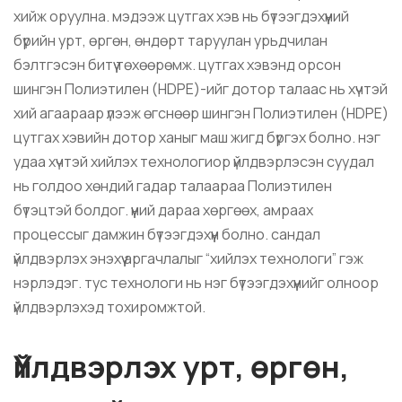
хийж оруулна. мэдээж цутгах хэв нь бүтээгдэхүүний
бүрийн урт, өргөн, өндөрт таруулан урьдчилан
бэлтгэсэн битүү төхөөрөмж. цутгах хэвэнд орсон
шингэн Полиэтилен (HDPE)-ийг дотор талаас нь хүчтэй
хий агаараар үлээж өгснөөр шингэн Полиэтилен (HDPE)
цутгах хэвийн дотор ханыг маш жигд бүргэх болно. нэг
удаа хүчтэй хийлэх технологиор
үйлдвэрлэсэн
суудал
нь голдоо хөндий гадар талаараа Полиэтилен
бүтэцтэй болдог. үүний дараа хөргөөх, амраах
процессыг дамжин бүтээгдэхүүн болно. сандал
үйлдвэрлэх энэхүү аргачлалыг “хийлэх технологи” гэж
нэрлэдэг. тус технологи нь нэг бүтээгдэхүүнийг олноор
үйлдвэрлэхэд тохиромжтой.
Үйлдвэрлэх урт, өргөн,