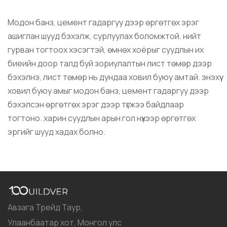
Модон банз, цемент гадаргуу дээр өргөтгөх эрэг
ашиглан шууд бэхэлж, сурлуулах боломжтой. нийт
гурван тогтоох хэсэгтэй, өмнөх хоёрыг суудлын их
биеийн доор талд буй зориулалтын лист төмөр дээр
бэхэлнэ, лист төмөр нь дундаа ховил буюу амтай. энэхүү
ховил буюу амыг модон банз, цемент гадаргуу дээр
бэхэлсэн өргөтгөх эрэг дээр түгжээ байдлаар
тогтоно. харин суудлын арын гол нүхээр өргөтгөх
эргийг шууд хадах болно.
Авзага Трейд Таур,
Улаанбаатар хот, Монгол улс