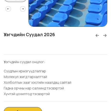
Үзэгчдийн Суудал 2026
Үзэгчдийн суудал онцлог:
Суудлын ирмэгүүд гөлгөр
Молекул жигд тархалттай
Холболтын зааг хэсгийн наалдац сайтай
Гадна орчны нар салхинд тэсвэртэй
Хүчтэй цохилтод тэсвэртэй