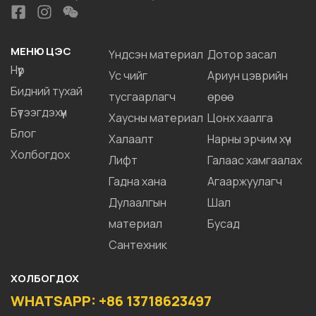
МЕНЮ ЦЭС
Үндсэн материал
Дотор засал
Нүүр
Ус чийг
Ариун цэврийн
Бидний тухай
тусгаарлагч
өрөө
Бүтээгдэхүүн
Хаусны материал
Цонх хаалга
Блог
Халаалт
Нарны эрчим хүч
Холбогдох
Лифт
Галаас хамгаалах
Гадна хана
Агааржуулагч
Дулаалгын
Шал
материал
Бусад
Сантехник
ХОЛБОГДОХ
WHATSAPP: +86 13718623497