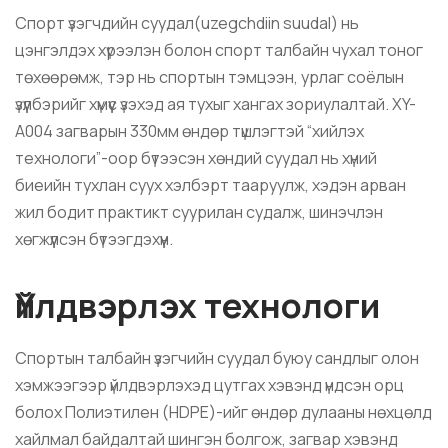
Спорт үзэгчдийн суудал(
u
zegchdiin suudal
) нь
цэнгэлдэх хүрээлэн болон спорт талбайн чухал тоног
төхөөрөмж, тэр нь спортын тэмцээн, урлаг соёлын
үзүүлбэрийг хүмүүс үзэхэд ая тухыг хангах зориулалтай. XY-
A004 загварын 330мм өндөр түшлэгтэй “хийлэх
технологи”-оор бүтээсэн хөндий суудал нь хүний
биеийн тухлан суух хэлбэрт тааруулж, хэдэн арван
жил бодит практикт суурилан судалж, шинэчлэн
хөгжүүлсэн бүтээгдэхүүн.
Үйлдвэрлэх технологи
Спортын талбайн үзэгчийн суудал буюу сандлыг олон
хэмжээгээр үйлдвэрлэхэд цутгах хэвэнд үндсэн орц
болох Полиэтилен (HDPE)-ийг өндөр дулааны нөхцөлд
хайлмал байдалтай шингэн болгож, загвар хэвэнд