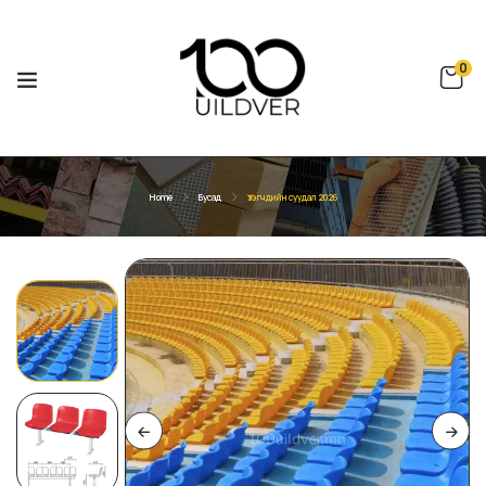
0
Home
Бусад
Үзэгчдийн суудал 2026