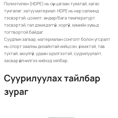
Полиэтилен (HDPE) нь сүүн цагаан туяатай, хагас
тунгалаг, хатуу материал. HDPE нь нар салхинд
тэсвэртэй, цохилт, өндөр/бага температурт
тэсвэртэй, гал дэмждэггүй, хоргүй, химийн хувьд
тогтвортой байдаг.
Суудлын загвар, материалын сонголт болон угсралт
нь спорт заалны дизайнтай нийцсэн, үзэмжтэй, тав
тухтай, аюулгүй, удаан эдэлгээтэй, суурилуулалт,
засвар үйлчилгээ хийхэд хялбар.
Суурилуулах тайлбар
зураг