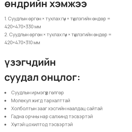
өндрийн хэмжээ
1. Суудлын өргөн × тухлах гүн × түшлэгийн өндөр =
420×470×330 мм
2. Суудлын өргөн × тухлах гүн × түшлэгийн өндөр =
420×470×310 мм
үзэгчдийн
суудал онцлог:
Суудлын ирмэгүүд гөлгөр
Молекул жигд тархалттай
Холболтын зааг хэсгийн наалдац сайтай
Гадна орчны нар салхинд тэсвэртэй
Хүчтэй цохилтод тэсвэртэй