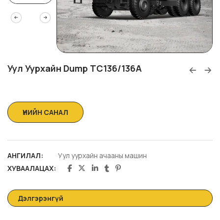
Уул Уурхайн Dump TC136/136A
АНГИЛАЛ:
Уул уурхайн ачааны машин
ХУВААЛАЦАХ:
Дэлгэрэнгүй