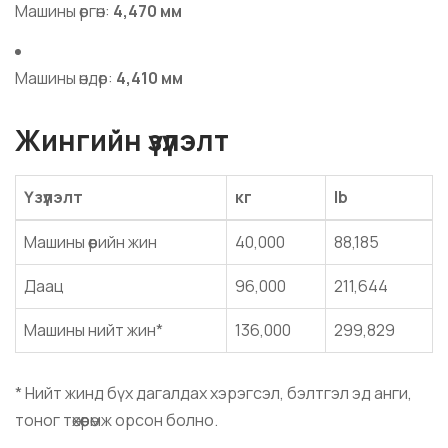
Машины өргөн:
4,470 мм
Машины өндөр:
4,410 мм
Жингийн үзүүлэлт
Үзүүлэлт
кг
lb
Машины өөрийн жин
40,000
88,185
Даац
96,000
211,644
Машины нийт жин*
136,000
299,829
* Нийт жинд бүх дагалдах хэрэгсэл, бэлтгэл эд анги,
тоног төхөөрөмж орсон болно.