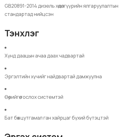
GB20891-2014 дизель хөдөлгүүрийн ялгаруулалтын
стандартад нийцсэн
Тэнхлэг
Хүнд даацын ачаа даах чадвартай
Эргэлтийн хүчийг найдвартай дамжуулна
Өөрийгөө тослох системтэй
Бат бөх цутгамал ган хайрцаг бүхий бүтэцтэй
Эргэх систем