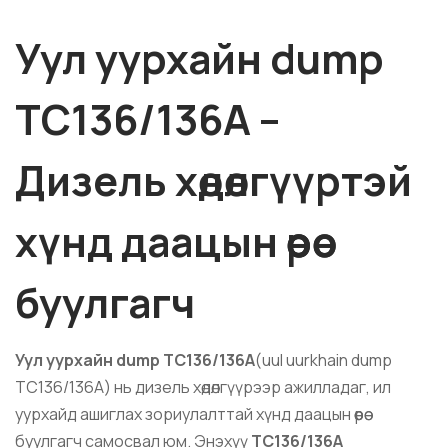
Уул уурхайн dump
TC136/136A –
Дизель хөдөлгүүртэй
хүнд даацын өөрөө
буулгагч
Уул уурхайн dump TC136/136A
(uul uurkhain dump
TC136/136A) нь дизель хөдөлгүүрээр ажилладаг, ил
уурхайд ашиглах зориулалттай хүнд даацын өөрөө
буулгагч самосвал юм. Энэхүү
TC136/136A