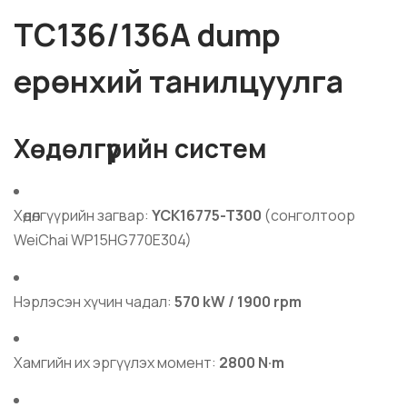
TC136/136A dump
ерөнхий танилцуулга
Хөдөлгүүрийн систем
Хөдөлгүүрийн загвар:
YCK16775-T300
(сонголтоор
WeiChai WP15HG770E304)
Нэрлэсэн хүчин чадал:
570 kW / 1900 rpm
Хамгийн их эргүүлэх момент:
2800 N·m