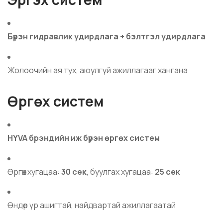
Бүрэн гидравлик удирдлага + бэлтгэл удирдлага
Жолоочийн ая тух, аюулгүй ажиллагааг хангана
Өргөх систем
HYVA брэндийн иж бүрэн өргөх систем
Өргөх хугацаа:
30 сек
, буулгах хугацаа:
25 сек
Өндөр үр ашигтай, найдвартай ажиллагаатай