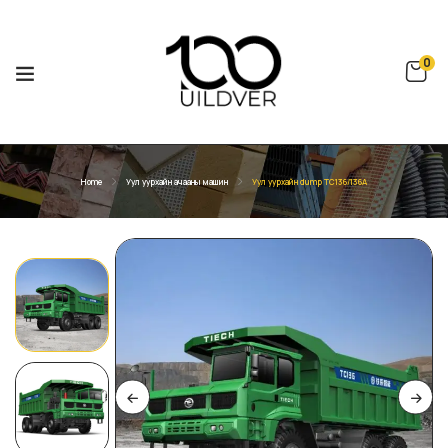
0
Home
Уул уурхайн ачааны машин
Уул уурхайн dump TC136/136A