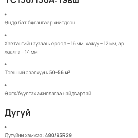
Өндөр бат бөх гангаар хийгдсэн
Хавтангийн зузаан: ёроол – 16 мм, хажуу – 12 мм, ар
хаалга – 14 мм
Тэвшний эзэлхүүн:
50–56 м³
Өргөх/буулгах ажиллагаа найдвартай
Дугуй
Дугуйны хэмжээ:
480/95R29