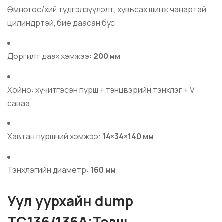
Өмнө: тос/хий түдгэлзүүлэлт, хувьсах шинж чанартай
цилиндртэй, бие даасан бус
Доргилт даах хэмжээ:
200 мм
Хойно: хүчитгэсэн пүрш + тэнцвэрийн тэнхлэг + V
саваа
Хавтан пүршний хэмжээ:
14×34×140 мм
Тэнхлэгийн диаметр:
160 мм
Уул уурхайн dump
TC136/136A:Тэвш