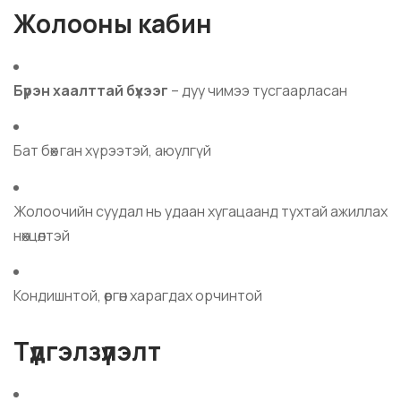
Жолооны кабин
Бүрэн хаалттай бүхээг
– дуу чимээ тусгаарласан
Бат бөх ган хүрээтэй, аюулгүй
Жолоочийн суудал нь удаан хугацаанд тухтай ажиллах
нөхцөлтэй
Кондишнтой, өргөн харагдах орчинтой
Түдгэлзүүлэлт