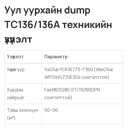
Уул уурхайн dump
TC136/136A техникийн
үзүүлэлт
Үзүүлэлт
Параметр
Хөдөлгүүр
YuChai YCK16775-T300 (WeiChai
WP15HG770E304 сонголттой)
Хурдны
Fast8DS280 (FC7A280DPR
хайрцаг
сонголттой)
Тэвш эзэлхүүн
50–56
(м³)