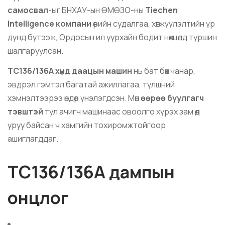
самосвал
-ыг БНХАУ-ын ӨМӨЗО-ны
Tiechen
Intelligence компани
өөрийн судалгаа, хөгжүүлэлтийн үр
дүнд бүтээж, Ордосын ил уурхайн бодит нөхцөлд туршин
шалгаруулсан.
TC136/136A хүнд даацын машин
нь бат бөх чанар,
эвдрэл гэмтэл багатай ажиллагаа, түлшний
хэмнэлтээрээ өндөр үнэлэгдсэн. Мөн
өөрөө буулгагч
тэвштэй
тул ачигч машинаас овоолго хүрэх зам өөд
уруу байсан ч хамгийн тохиромжтойгоор
ашиглагддаг.
TC136/136A дампын
онцлог