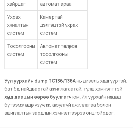
хайрцаг
автомат араа
Ухрах
Камертай
хяналтын
дэлгэцтэй ухрах
систем
систем
Тосолгооны
Автомат төвлөрсөн
систем
тосолгооны
систем
Уул уурхайн dump TC136/136A
нь дизель хөдөлгүүртэй,
бат бөх, найдвартай ажиллагаатай, түлш хэмнэлттэй
хүнд даацын өөрөө буулгагч
юм. Ил уурхайн нөхцөлд
бүтээмж өндөр үзүүлж, аюулгүй ажиллагаа болон
ашиглалтын зардлын хэмнэлтээрээ онцгойрдог.