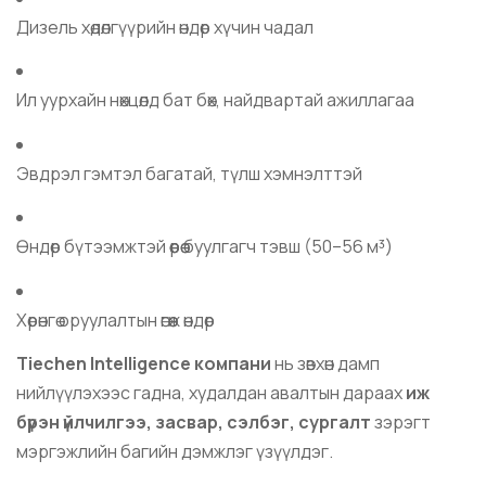
Дизель хөдөлгүүрийн өндөр хүчин чадал
Ил уурхайн нөхцөлд бат бөх, найдвартай ажиллагаа
Эвдрэл гэмтэл багатай, түлш хэмнэлттэй
Өндөр бүтээмжтэй өөрөө буулгагч тэвш (50–56 м³)
Хөрөнгө оруулалтын өгөөж өндөр
Tiechen Intelligence компани
нь зөвхөн дамп
нийлүүлэхээс гадна, худалдан авалтын дараах
иж
бүрэн үйлчилгээ, засвар, сэлбэг, сургалт
зэрэгт
мэргэжлийн багийн дэмжлэг үзүүлдэг.