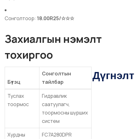
Сонголтоор:
18.00R25/☆☆☆
Захиалгын нэмэлт
тохиргоо
Дүгнэлт
Сонголтын
Бүтэц
тайлбар
Туслах
Гидравлик
тоормос
саатуулагч,
тоормосны шүрших
систем
Хурдны
FC7A280DPR