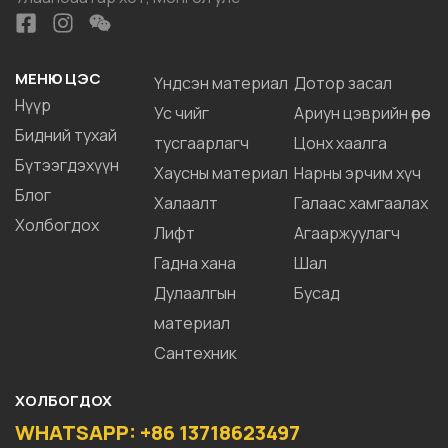
МЕНЮ ЦЭС
Үндсэн материал
Дотор засал
Нүүр
Ус чийг
Ариун цэврийн өрөө
Бидний тухай
тусгаарлагч
Цонх хаалга
Бүтээгдэхүүн
Хаусны материал
Нарны эрчим хүч
Блог
Халаалт
Галаас хамгаалах
Холбогдох
Лифт
Агааржуулагч
Гадна хана
Шал
Дулаалгын
Бусад
материал
Сантехник
ХОЛБОГДОХ
WHATSAPP: +86 13718623497