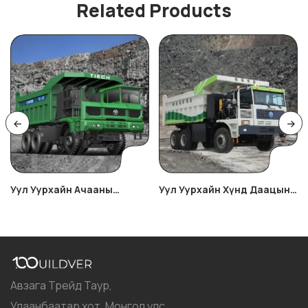
Related Products
Уул Уурхайн Ачааны
Уул Уурхайн Хүнд Даацын
Машин TC110E
Машин TC95E/R
Авзага Трейд Таур,
Улаанбаатар хот, Монгол улс