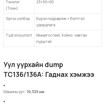
Тэнхлэг
23+50+50
(Тонн)
Эргэх хэлбэр
Бүрэн гидравлик + бэлтгэл
удирдлага
Түдгэлзүүлэлт
Өмнө: тос/хий, Хойно: хавтан
пүрштэй
Уул уурхайн dump
TC136/136A: Гаднах хэмжээ
Машины урт:
10,325 мм