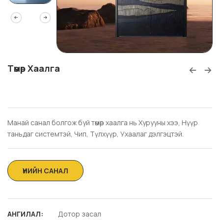
Төмөр Хаалга
Манай санал болгож буй төмөр хаалга нь Хурууны хээ, Нүүр
таньдаг системтэй, Чип, Түлхүүр, Ухаалаг дэлгэцтэй.
АНГИЛАЛ:
Дотор засал