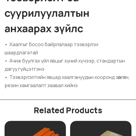
суурилуулалтын
анхаарах зүйлс
• Хаалгыг босоо байрлалаар тээвэрлэх
шаардлагатай
• Ачиж буулгах үйл явцыг хүний хүчээр, стандартын
дагуу гүйцэтгэнэ
• Тээвэрлэлтийн явцад хаалгануудын хооронд зөөллөгч,
резин хамгаалалт заавал хийнэ
Related Products