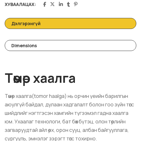
ХУВААЛАЦАХ:
Дэлгэрэнгүй
Dimensions
Төмөр хаалга
Төмөр хаалга(
tomor haalga
) нь орчин үеийн барилгын
аюулгүй байдал, дулаан хадгалалт болон гоо зүйн төгс
шийдлийг нэгтгэсэн хамгийн түгээмэл гадна хаалга
юм. Ухаалаг технологи, бат бөх бүтэц, олон төрлийн
загваруудтай айл өрх, орон сууц, албан байгууллага,
сургууль, эмнэлэг зэрэгт төгс тохирно.