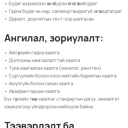
• Будаг шүршихээс өмнө бүрэн өнгөлгөө хийгддэг
• Гадна будаг нь нар, салхинд гандахгүй, өнгөө хадгалдаг
• Даралт, доргилтын тест-ээр шалгасан
Ангилал, зориулалт:
• Айл өрхийн гадна хаалга
• Долгионы хамгаалалттай хаалга
• Туяа хамгаалах хаалга (эмнэлэг, рентген)
• Сургуулийн болон олон нийтийн барилгын хаалга
• Аюулгүйн болон галын хаалга
• Аваарын гарцын хаалга
Бүх төрлийн төмөр хаалгыг стандартын дагуу, захиалгат
хэмжээгээр үйлдвэрлэн нийлүүлж байна.
Тээвэрлэлт ба