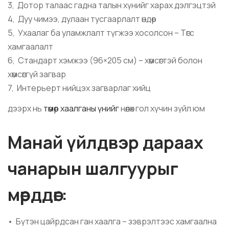
3, Дотор талаас гадна талын хүнийг харах дэлгэцтэй
4, Дуу чимээ, дулаан тусгаарлалт өндөр
5, Ухаалаг ба уламжлалт түгжээ хосолсон – Төгс
хамгаалалт
6, Стандарт хэмжээ (96×205 см) – хөмсөгтэй болон
хөмсөггүй загвар
7, Интерьерт нийцэх загварлаг хийц
дээрх нь
төмөр хаалганы үнийг
нөөлөх гол хүчин зүйл юм
Манай үйлдвэр дараах
чанарын шалгуурыг
мөрддөг:
• Бүтэн цайрдсан ган хаалга – зэврэлтээс хамгаална