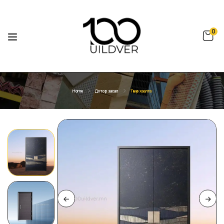
0
Home
Дотор засал
Төмөр хаалга