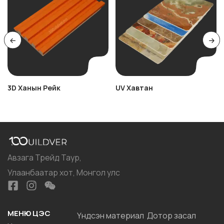
3D Ханын Рейк
UV Хавтан
Авзага Трейд Таур,
Улаанбаатар хот, Монгол улс
МЕНЮ ЦЭС
Үндсэн материал
Дотор засал