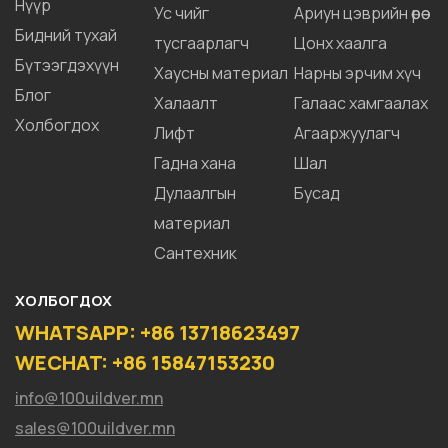
Нүүр
Ус чийг
Ариун цэврийн өрөө
Бидний тухай
тусгаарлагч
Цонх хаалга
Бүтээгдэхүүн
Хаусны материал
Нарны эрчим хүч
Блог
Халаалт
Галаас хамгаалах
Холбогдох
Лифт
Агааржуулагч
Гадна хана
Шал
Дулаалгын
Бусад
материал
Сантехник
ХОЛБОГДОХ
WHATSAPP: +86 13718623497
WECHAT: +86 15847153230
info@100uildver.mn
sales@100uildver.mn