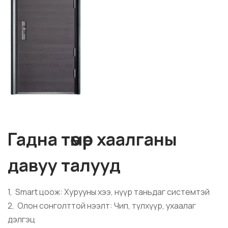
Гадна төмөр хаалганы
давуу талууд
1, Smart цоож: Хурууны хээ, нүүр таньдаг системтэй
2, Олон сонголттой нээлт: Чип, түлхүүр, ухаалаг
дэлгэц