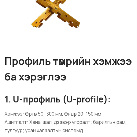
Профиль төмрийн хэмжээ
ба хэрэглээ
1. U-профиль (U-profile):
Хэмжээ: Өргөн 50–300 мм, Өндөр 20–150 мм
Ашиглалт: Хана, шал, дээвэр угсралт; барилгын рам,
тулгуур; усан халаалтын системд