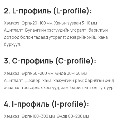
2. L-профиль (L-profile):
Хэмжээ: Өргөн 20–100 мм, Ханын зузаан 3–10 мм
Ашиглалт: Булангийн хэсгүүдийн угсралт; барилгын
дотоод болон гадаад угсралт; дээврийн хийц, хана
бүрхүүл.
3. C-профиль (C-profile):
Хэмжээ: Өргөн 50–200 мм, Өндөр 30–150 мм
Ашиглалт: Дээвэр, хана, хажуугийн рам; барилгын хүнд
ачаалал тэсвэрлэх хэсгүүд; зам, барилгын гол тулгуур
4. I-профиль (I-profile):
Хэмжээ: Өргөн 100–300 мм, Өндөр 80–200 мм