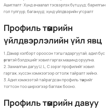
Ашиглалт: Хүнд ачаалал тэсвэрлэх бүтцүүд; барилгын
гол тулгуур, баганууд; хүнд үйлдвэрийн угсралт
Профиль төмрийн
үйлдвэрлэлийн үйл явц
1. Дамар хэлбэрт ороосон тэгш гадаргуутай, адил бус
өргөнтэй бэлдэцийг ховил гаргах машинд оруулна.
2. Захиалгын дагуу U, L, C зэрэг профилийг ховил
гаргаж, хүссэн хэмжээгээр огтолж тайралт хийнэ.
3. Адил хэмжээтэй тайрагдсан профиль төмрийг
тогтсон тоо ширхэгээр баглаж бооно.
Профиль төмрийн давуу