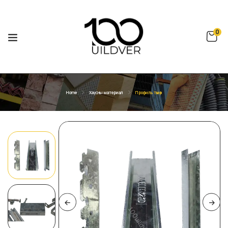
0
Home
Хаусны материал
Профиль төмөр