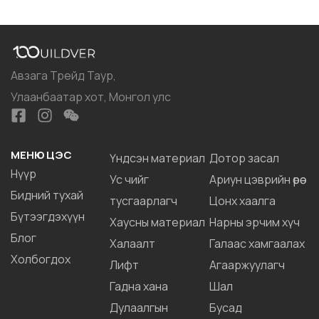
Авзага Трейд Таур,
Улаанбаатар хот, Монгол улс
МЕНЮ ЦЭС
Үндсэн материал
Дотор засал
Нүүр
Ус чийг
Ариун цэврийн өрөө
Бидний тухай
тусгаарлагч
Цонх хаалга
Бүтээгдэхүүн
Хаусны материал
Нарны эрчим хүч
Блог
Халаалт
Галаас хамгаалах
Холбогдох
Лифт
Агааржуулагч
Гадна хана
Шал
Дулаалгын
Бусад