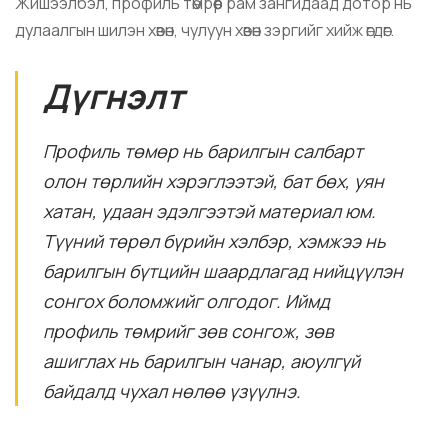
Жишээлбэл, профиль төмрөөр рам зангидаад дотор нь
дулаалгын шилэн хөвөн, чулуун хөвөн зэргийг хийж өгдөг.
Дүгнэлт
Профиль төмөр нь барилгын салбарт
олон төрлийн хэрэглээтэй, бат бөх, уян
хатан, удаан эдэлгээтэй материал юм.
Түүний төрөл бүрийн хэлбэр, хэмжээ нь
барилгын бүтцийн шаардлагад нийцүүлэн
сонгох боломжийг олгодог. Иймд
профиль төмрийг зөв сонгож, зөв
ашиглах нь барилгын чанар, аюулгүй
байдалд чухал нөлөө үзүүлнэ.