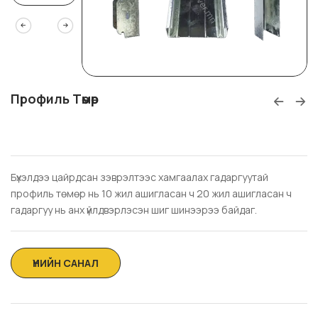
Профиль Төмөр
Бүхэлдээ цайрдсан зэврэлтээс хамгаалах гадаргуутай
профиль төмөр нь 10 жил ашигласан ч 20 жил ашигласан ч
гадаргуу нь анх үйлдвэрлэсэн шиг шинээрээ байдаг.