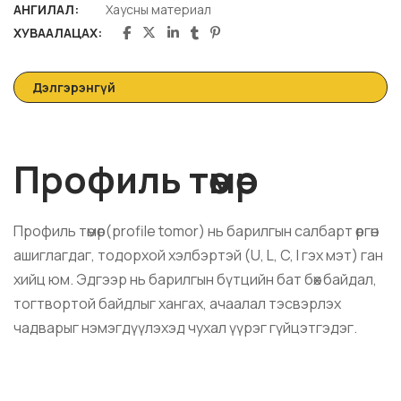
АНГИЛАЛ:
Хаусны материал
ХУВААЛАЦАХ:
Дэлгэрэнгүй
Профиль төмөр
Профиль төмөр(
profile
tomor
) нь барилгын салбарт өргөн
ашиглагдаг, тодорхой хэлбэртэй (U, L, C, I гэх мэт) ган
хийц юм. Эдгээр нь барилгын бүтцийн бат бөх байдал,
тогтвортой байдлыг хангах, ачаалал тэсвэрлэх
чадварыг нэмэгдүүлэхэд чухал үүрэг гүйцэтгэдэг.