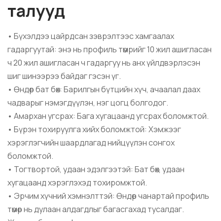
талууд
• Бүхэлдээ цайрдсан зэврэлтээс хамгаалах
гадаргуутай: энэ нь профиль төмрийг 10 жил ашигласан
ч 20 жил ашигласан ч гадаргуу нь анх үйлдвэрлэсэн
шиг шинээрээ байдаг гэсэн үг.
• Өндөр бат бөх: Барилгын бүтцийн хүч, ачаалал даах
чадварыг нэмэгдүүлэн, нэг цогц болгодог.
• Амархан угсрах: Бага хугацаанд угсрах боломжтой.
• Бүрэн тохируулга хийх боломжтой: Хэмжээг
хэрэглэгчийн шаардлагад нийцүүлэн сонгох
боломжтой.
• Тогтвортой, удаан эдэлгээтэй: Бат бөх, удаан
хугацаанд хэрэглэхэд тохиромжтой.
• Эрчим хүчний хэмнэлттэй: Өндөр чанартай профиль
төмөр нь дулаан алдагдлыг багасгахад тусалдаг.